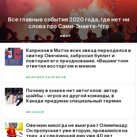
Все главные события 2020 года, где нет ни
слова про Сами-Знаете-Что
#МИР
Капризов в Матче всех звезд переоделся в
свитер Овечкина, забросил буллит и
повторил его празднование. «Вашингтон»
ответил восторгом и мемом
#КИРИЛЛ КАПРИЗОВ
Почему в хоккее нет автоголов: автор
шайбы – игрок из другой команды, в
Канаде придуман специальный термин
#ХОККЕЙ
Овечкин никогда не выиграет Олимпиаду.
Он пропускает уже вторую, провалился на
трех, а к следующей ему уже 40 лет