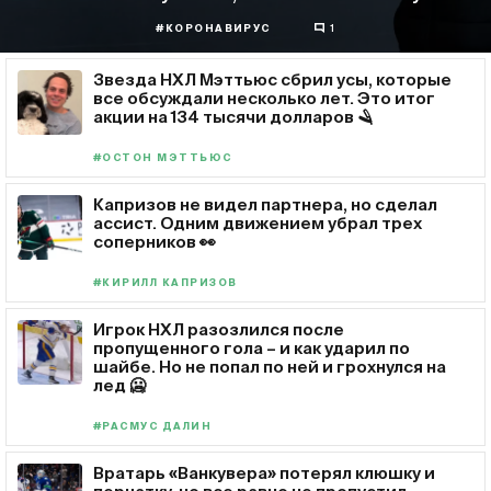
#КОРОНАВИРУС
1
Звезда НХЛ Мэттьюс сбрил усы, которые
все обсуждали несколько лет. Это итог
акции на 134 тысячи долларов 🪒
#ОСТОН МЭТТЬЮС
Капризов не видел партнера, но сделал
ассист. Одним движением убрал трех
соперников 👀
#КИРИЛЛ КАПРИЗОВ
Игрок НХЛ разозлился после
пропущенного гола – и как ударил по
шайбе. Но не попал по ней и грохнулся на
лед 🥶
#РАСМУС ДАЛИН
Вратарь «Ванкувера» потерял клюшку и