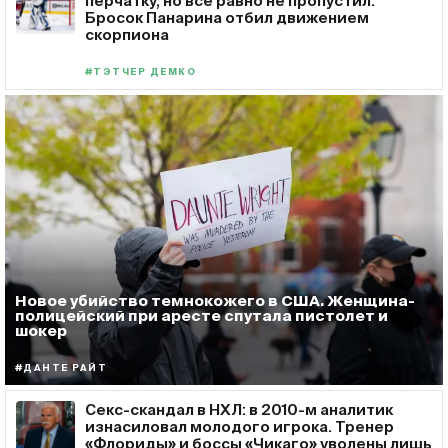
перчатку, но все равно не пропустил.
Бросок Панарина отбил движением
скорпиона
#ТЭТЧЕР ДЕМКО
Новое убийство темнокожего в США. Женщина-
полицейский при аресте спутала пистолет и
шокер
#ДАНТЕ РАЙТ
Секс-скандал в НХЛ: в 2010-м аналитик
изнасиловал молодого игрока. Тренер
«Флориды» и боссы «Чикаго» уволены лишь