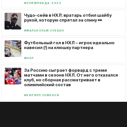
#ОЛИМПИАДА-2022
Чудо-сейв в НХЛ: вратарь отбил шайбу
рукой, которую спрятал за спину 👀
#МАЛЬКОЛЬМ СУББАН
Футбольный гол в НХЛ – игрок идеально
навесил (!) на клюшку партнера
#НХЛ
За Россию сыграет форвард с тремя
матчами в сезоне НХЛ. От него отказался
клуб, но сборная рассматривает в
олимпийский состав
#КИРИЛЛ СЕМЕНОВ