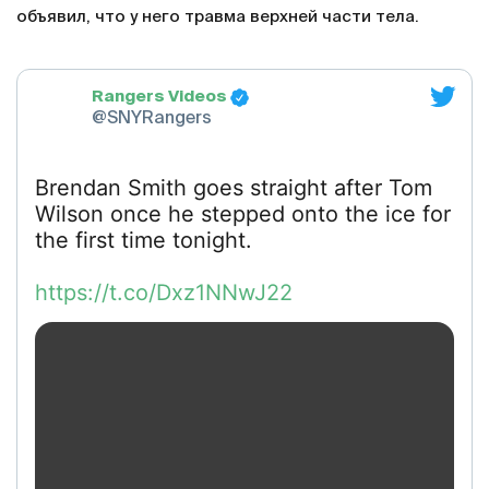
объявил, что у него травма верхней части тела.
Rangers Videos
@SNYRangers
Brendan Smith goes straight after Tom
Wilson once he stepped onto the ice for
the first time tonight.
https://t.co/Dxz1NNwJ22