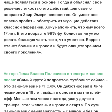
чаще появляться в основе. Тогда я объяснял свое
решение легкостью его действий: для своего
возраста Заир-Эмери невероятен. Он умеет все:
опасно пробить, обострить атакующие действия
классной передачей. Хочу напомнить, что ему всего
17 лет. В его возрасте 99% футболистов не умеют
делать большую часть того, что умеет он. Варрен
станет большим игроком и будет олицетворением
своего поколения».
Автор «Гола» Валера Полевиков в телеграм-канале
писал
: «Самый крутой подросток-футболист сейчас –
это Заир-Эмери из «ПСЖ». Он дебютировал в Лиге
чемпионов в 16 лет, выйдя в основе в матче плей-
офф. Меньше чем через полгода, уже у другого
тренера, стал железным игроком старта. По сути,
Заир-Эмери сменил Верратти – с мячом и без он