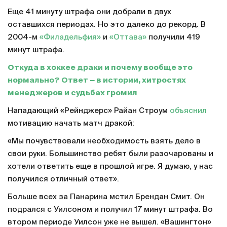
Еще 41 минуту штрафа они добрали в двух
оставшихся периодах. Но это далеко до рекорд. В
2004-м
«Филадельфия»
и
«Оттава»
получили 419
минут штрафа.
Откуда в хоккее драки и почему вообще это
нормально? Ответ − в истории, хитростях
менеджеров и судьбах громил
Нападающий «Рейнджерс» Райан Строум
объяснил
мотивацию начать матч дракой:
«Мы почувствовали необходимость взять дело в
свои руки. Большинство ребят были разочарованы и
хотели ответить еще в прошлой игре. Я думаю, у нас
получился отличный ответ».
Больше всех за Панарина мстил Брендан Смит. Он
подрался с Уилсоном и получил 17 минут штрафа. Во
втором периоде Уилсон уже не вышел. «Вашингтон»