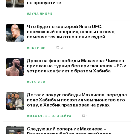
не пропустите
#ЛУЧА ЛИБРЕ
Что будет с карьерой Яна в UFC:
возможный соперник, шансы на пояс,
поменяется ли отношение судей
#ПЕТР ЯН
2
Драка на фоне победы Махачева: Чимаев
приехал на турнир без приглашения UFC и
устроил конфликт с братом Хабиба
#UFC 280
Детали вокруг победы Махачева: передал
пояс Хабибу и посвятил чемпионство его
отцу, а Хасбик праздновал на руках
#МАХАЧЕВ – ОЛИВЕЙРА
1
Следующий соперник Махачева –
Волкановски: бой за пояс пройдет в