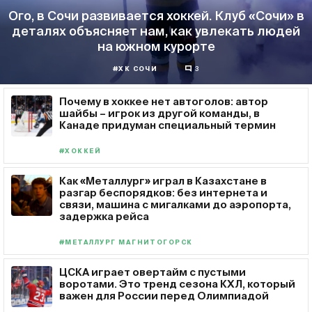
Ого, в Сочи развивается хоккей. Клуб «Сочи» в
деталях объясняет нам, как увлекать людей
на южном курорте
#ХК СОЧИ
3
Почему в хоккее нет автоголов: автор
шайбы – игрок из другой команды, в
Канаде придуман специальный термин
#ХОККЕЙ
Как «Металлург» играл в Казахстане в
разгар беспорядков: без интернета и
связи, машина с мигалками до аэропорта,
задержка рейса
#МЕТАЛЛУРГ МАГНИТОГОРСК
ЦСКА играет овертайм с пустыми
воротами. Это тренд сезона КХЛ, который
важен для России перед Олимпиадой