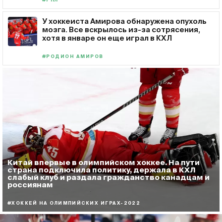
#РПЛ
У хоккеиста Амирова обнаружена опухоль
мозга. Все вскрылось из-за сотрясения,
хотя в январе он еще играл в КХЛ
#РОДИОН АМИРОВ
Китай впервые в олимпийском хоккее. На пути
страна подключила политику, держала в КХЛ
слабый клуб и раздала гражданство канадцам и
россиянам
#ХОККЕЙ НА ОЛИМПИЙСКИХ ИГРАХ-2022