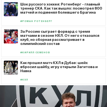
Шок русского хоккея: Ротенберг - главный
тренер СКА. Как так вышло: посмотрел 800
матчей и подменял болевшего Брагина
#РОМАН РОТЕНБЕРГ
За Россию сыграет форвард с тремя
матчами в сезоне НХЛ. От него отказался
клуб, но сборная рассматривает в
олимпийский состав
#КИРИЛЛ СЕМЕНОВ
Как прошел матч КХЛ в Дубае: шейх
вбросил шайбу, игру открыли Загитова и
Навка
#КХЛ