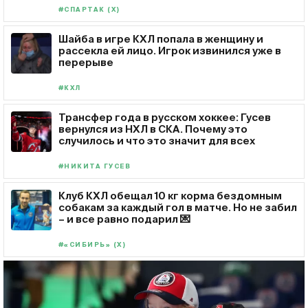
#СПАРТАК (Х)
Шайба в игре КХЛ попала в женщину и
рассекла ей лицо. Игрок извинился уже в
перерыве
#КХЛ
Трансфер года в русском хоккее: Гусев
вернулся из НХЛ в СКА. Почему это
случилось и что это значит для всех
#НИКИТА ГУСЕВ
Клуб КХЛ обещал 10 кг корма бездомным
собакам за каждый гол в матче. Но не забил
– и все равно подарил 💌
#«СИБИРЬ» (Х)