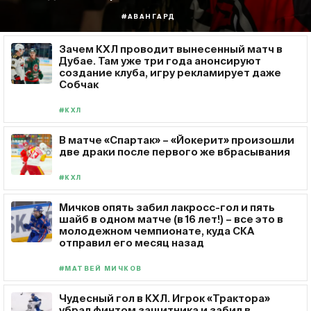
#АВАНГАРД
Зачем КХЛ проводит вынесенный матч в
Дубае. Там уже три года анонсируют
создание клуба, игру рекламирует даже
Собчак
#КХЛ
В матче «Спартак» – «Йокерит» произошли
две драки после первого же вбрасывания
#КХЛ
Мичков опять забил лакросс-гол и пять
шайб в одном матче (в 16 лет!) – все это в
молодежном чемпионате, куда СКА
отправил его месяц назад
#МАТВЕЙ МИЧКОВ
Чудесный гол в КХЛ. Игрок «Трактора»
убрал финтом защитника и забил в