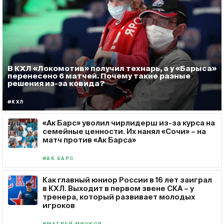
В КХЛ «Локомотив» получил технарь, а у «Барыса»
перенесено 6 матчей. Почему такие разные
решения из-за ковида?
#КХЛ
«Ак Барс» уволил чирлидерш из-за курса на
семейные ценности. Их нанял «Сочи» – на
матч против «Ак Барса»
#АК БАРС
Как главный юниор России в 16 лет заиграл
в КХЛ. Выходит в первом звене СКА – у
тренера, который развивает молодых
игроков