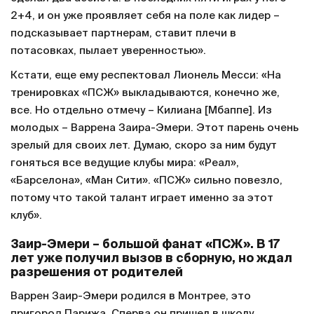
2+4, и он уже проявляет себя на поле как лидер –
подсказывает партнерам, ставит плечи в
потасовках, пылает уверенностью».
Кстати, еще ему респектовал Лионель Месси: «На
тренировках «ПСЖ» выкладываются, конечно же,
все. Но отдельно отмечу – Килиана [Мбаппе]. Из
молодых – Варрена Заира-Эмери. Этот парень очень
зрелый для своих лет. Думаю, скоро за ним будут
гоняться все ведущие клубы мира: «Реал»,
«Барселона», «Ман Сити». «ПСЖ» сильно повезло,
потому что такой талант играет именно за этот
клуб».
Заир-Эмери – большой фанат «ПСЖ». В 17
лет уже получил вызов в сборную, но ждал
разрешения от родителей
Варрен Заир-Эмери родился в Монтрее, это
пригород Парижа. Сперва он пришел в школу