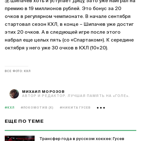
💰 Шипачев хоть и уступает Дицу, зато уже наиграл на
премию в 19 миллионов рублей. Это бонус за 20
очков в регулярном чемпионате. В начале сентября
стартовал сезон КХЛ, в конце – Шипачев уже достиг
этих 20 очков. А в следующей игре после этого
набрал еще целых пять (со «Спартаком»). К середине
октября у него уже 30 очков в КХЛ (10+20).
ВСЕ ФОТО: КХЛ
МИХАИЛ МОРОЗОВ
АВТОР И РЕДАКТОР. ЛУЧШАЯ ПАМЯТЬ НА «ГОЛЕ».
#КХЛ
#ЛОКОМОТИВ (Х)
#НИКИТА ГУСЕВ
ЕЩЕ ПО ТЕМЕ
Трансфер года в русском хоккее: Гусев