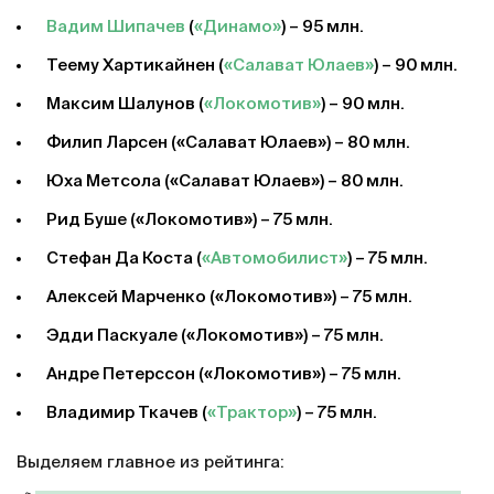
Вадим Шипачев
(
«Динамо»
) – 95 млн.
Теему Хартикайнен (
«Салават Юлаев»
) – 90 млн.
Максим Шалунов (
«Локомотив»
) – 90 млн.
Филип Ларсен («Салават Юлаев») – 80 млн.
Юха Метсола («Салават Юлаев») – 80 млн.
Рид Буше («Локомотив») – 75 млн.
Стефан Да Коста (
«Автомобилист»
) – 75 млн.
Алексей Марченко («Локомотив») – 75 млн.
Эдди Паскуале («Локомотив») – 75 млн.
Андре Петерссон («Локомотив») – 75 млн.
Владимир Ткачев (
«Трактор»
) – 75 млн.
Выделяем главное из рейтинга: