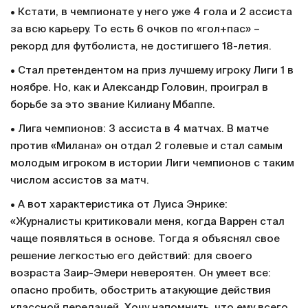
• Кстати, в чемпионате у него уже 4 гола и 2 ассиста
за всю карьеру. То есть 6 очков по «гол+пас» –
рекорд для футболиста, не достигшего 18-летия.
• Стал претендентом на приз лучшему игроку Лиги 1 в
ноябре. Но, как и Александр Головин, проиграл в
борьбе за это звание Килиану Мбаппе.
• Лига чемпионов: 3 ассиста в 4 матчах. В матче
против «Милана» он отдал 2 голевые и стал самым
молодым игроком в истории Лиги чемпионов с таким
числом ассистов за матч.
• А вот характеристика от Луиса Энрике:
«Журналисты критиковали меня, когда Варрен стал
чаще появляться в основе. Тогда я объяснял свое
решение легкостью его действий: для своего
возраста Заир-Эмери невероятен. Он умеет все:
опасно пробить, обострить атакующие действия
классной передачей. Хочу напомнить, что ему всего