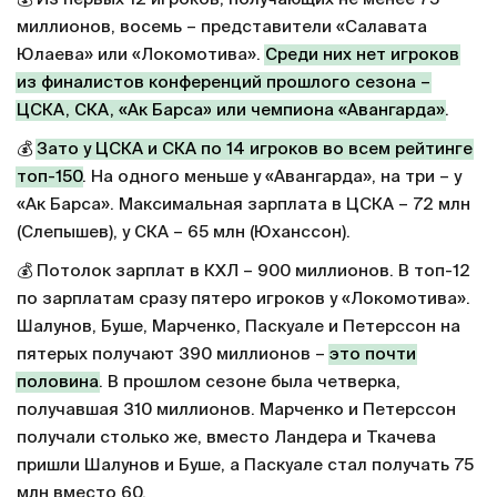
миллионов, восемь – представители «Салавата
Юлаева» или «Локомотива».
Среди них нет игроков
из финалистов конференций прошлого сезона –
ЦСКА
,
СКА
,
«Ак Барса»
или чемпиона
«Авангарда»
.
💰
Зато у ЦСКА и СКА по 14 игроков во всем рейтинге
топ-150
. На одного меньше у «Авангарда», на три – у
«Ак Барса». Максимальная зарплата в ЦСКА – 72 млн
(Слепышев), у СКА – 65 млн (Юханссон).
💰 Потолок зарплат в КХЛ – 900 миллионов. В топ-12
по зарплатам сразу пятеро игроков у «Локомотива».
Шалунов, Буше, Марченко, Паскуале и Петерссон на
пятерых получают 390 миллионов –
это почти
половина
. В прошлом сезоне была четверка,
получавшая 310 миллионов. Марченко и Петерссон
получали столько же, вместо Ландера и Ткачева
пришли Шалунов и Буше, а Паскуале стал получать 75
млн вместо 60.