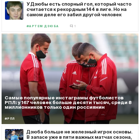
У Дзюбы есть спорный гол, который часто
считается к рекордным 144 в лиге. Но на
самом деле его забил другой человек
#АРТЕМ ДЗЮБА
1
Самые популярные инстаграмы футболистов
РПЛ: у 167 человек больше десяти тысяч, среди 8
миллионников только один россиянин
#РПЛ
Дзюба больше не железный игрок основы.
В запасе уже в пяти важных матчах сезона,