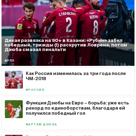
Дикая развязка на 90+ в Казани: «Рубин» забил
победный, трижды (!) раскрутив Ловрена, потом
Дзюба смазал пенальти
#РПЛ
Как Россия изменилась за три года после
ЧМ-2018
#РОССИЯ
Функция Дзюбы на Евро – борьба: уже есть
рекорд по единоборствам, благодаря ей
получился победный гол
#АРТЕМ ДЗЮБА