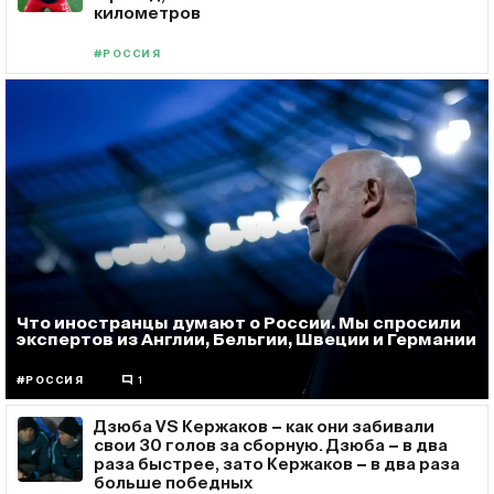
километров
#РОССИЯ
Что иностранцы думают о России. Мы спросили
экспертов из Англии, Бельгии, Швеции и Германии
#РОССИЯ
1
Дзюба VS Кержаков − как они забивали
свои 30 голов за сборную. Дзюба − в два
раза быстрее, зато Кержаков − в два раза
больше победных