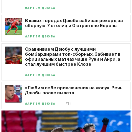
#АРТЕМ ДЗЮБА
В каких городах Дзюба забивал рекорд за
сборную. 7 столиц и 0 стран вне Европы
#АРТЕМ ДЗЮБА
Сравниваем Дзюбу с лучшими
бомбардирами топ-сборных. Забивает в
официальных матчах чаще Руни и Анри, а
стал лучшим быстрее Клозе
#АРТЕМ ДЗЮБА
«Любим себе приключения на жопу». Речь
Дзюбы после вылета
#АРТЕМ ДЗЮБА
1