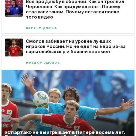
Все про Дзюбу в сборной. Как он троллил
Черчесова. Как придумал жест. Почему
стал капитаном. Почему остался после
того видео
#АРТЕМ ДЗЮБА
Смолов забивает на уровне лучших
игроков России. Но не едет на Евро из-за
пары слабых игр и боязни перемен
#ФЕДОР СМОЛОВ
«Спартак» не выигрывает в Питере восемь лет.