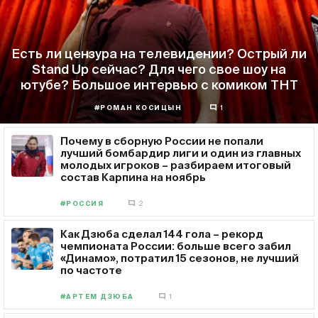
Есть ли цензура на телевидении? Острый ли
Stand Up сейчас? Для чего свое шоу на
ютубе? Большое интервью с комиком ТНТ
#РОМАН КОСИЦЫН
1
Почему в сборную России не попали
лучший бомбардир лиги и один из главных
молодых игроков – разбираем итоговый
состав Карпина на ноябрь
#РОССИЯ
2
Как Дзюба сделал 144 гола – рекорд
чемпионата России: больше всего забил
«Динамо», потратил 15 сезонов, не лучший
по частоте
#АРТЕМ ДЗЮБА
1