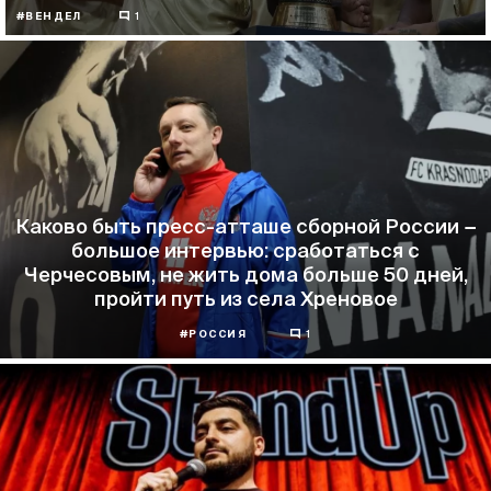
#ВЕНДЕЛ
1
Каково быть пресс-атташе сборной России −
большое интервью: сработаться с
Черчесовым, не жить дома больше 50 дней,
пройти путь из села Хреновое
#РОССИЯ
1