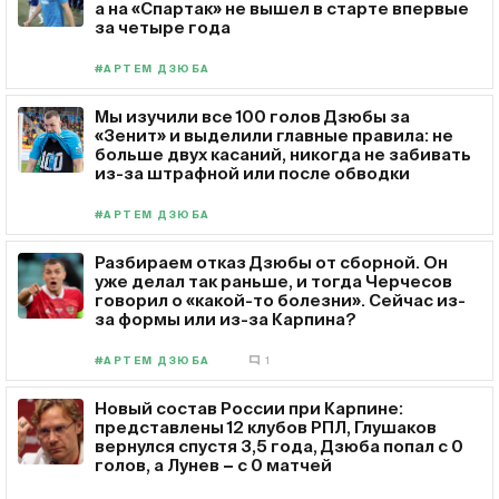
а на «Спартак» не вышел в старте впервые
за четыре года
#АРТЕМ ДЗЮБА
Мы изучили все 100 голов Дзюбы за
«Зенит» и выделили главные правила: не
больше двух касаний, никогда не забивать
из-за штрафной или после обводки
#АРТЕМ ДЗЮБА
Разбираем отказ Дзюбы от сборной. Он
уже делал так раньше, и тогда Черчесов
говорил о «какой-то болезни». Сейчас из-
за формы или из-за Карпина?
#АРТЕМ ДЗЮБА
1
Новый состав России при Карпине:
представлены 12 клубов РПЛ, Глушаков
вернулся спустя 3,5 года, Дзюба попал с 0
голов, а Лунев − с 0 матчей