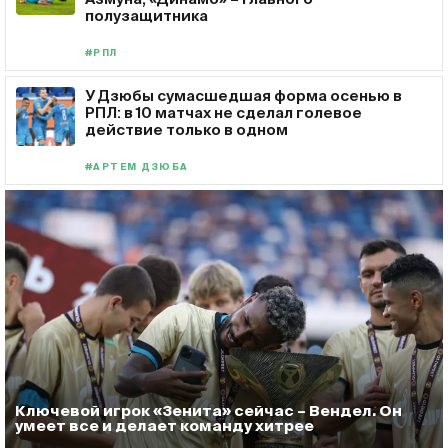
полузащитника
#РПЛ
У Дзюбы сумасшедшая форма осенью в
РПЛ: в 10 матчах не сделал голевое
действие только в одном
#АРТЕМ ДЗЮБА
Ключевой игрок «Зенита» сейчас – Вендел. Он
умеет все и делает команду хитрее