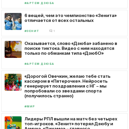
#АРТЕМ ДЗЮБА
6 вещей, чем это чемпионство «Зенита»
отличается от всех остальных
#ЗЕНИТ
1
Оказывается, слово «Дзюба» забанено в
поиске тиктока. Видео с ним находятся
только по обманкам типа «ДзюбО»
#АРТЕМ ДЗЮБА
«Дорогой Овечкин, желаю тебе стать
кассиром в «Пятерочке». Нейросеть
генерирует поздравления с НГ – мы
попробовали со звездами спорта
(получилось странно)
#МИР
Лидеры РПЛ вышли на матч без четырех
топ-игроков. «Зенит» потерял Дзюбу и
Азмуна, «Динамо» – главного