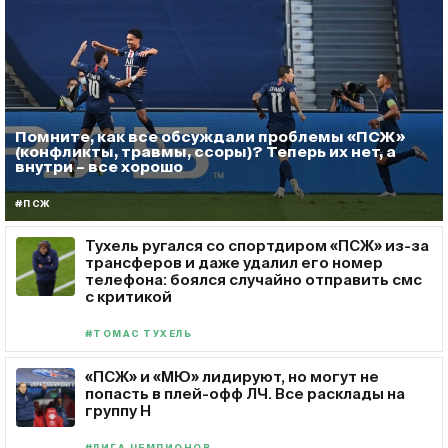
Помните, как все обсуждали проблемы «ПСЖ»
(конфликты, травмы, ссоры)? Теперь их нет, а
внутри – все хорошо
#ПСЖ
Тухель ругался со спортдиром «ПСЖ» из-за
трансферов и даже удалил его номер
телефона: боялся случайно отправить смс
с критикой
#ТОМАС ТУХЕЛЬ
«ПСЖ» и «МЮ» лидируют, но могут не
попасть в плей-офф ЛЧ. Все расклады на
группу H