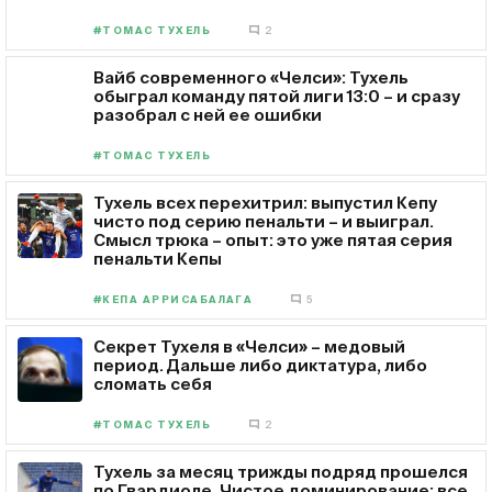
#ТОМАС ТУХЕЛЬ
2
Вайб современного «Челси»: Тухель
обыграл команду пятой лиги 13:0 – и сразу
разобрал с ней ее ошибки
#ТОМАС ТУХЕЛЬ
Тухель всех перехитрил: выпустил Кепу
чисто под серию пенальти – и выиграл.
Смысл трюка – опыт: это уже пятая серия
пенальти Кепы
#КЕПА АРРИСАБАЛАГА
5
Секрет Тухеля в «Челси» – медовый
период. Дальше либо диктатура, либо
сломать себя
#ТОМАС ТУХЕЛЬ
2
Тухель за месяц трижды подряд прошелся
по Гвардиоле. Чистое доминирование: все