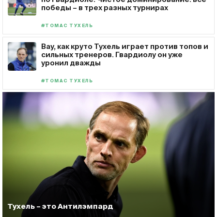
победы – в трех разных турнирах
#ТОМАС ТУХЕЛЬ
Вау, как круто Тухель играет против топов и
сильных тренеров. Гвардиолу он уже
уронил дважды
#ТОМАС ТУХЕЛЬ
Тухель – это Антилэмпард