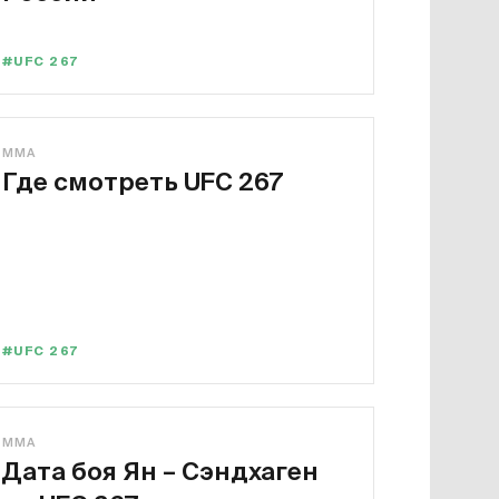
#UFC 267
MMA
Где смотреть UFC 267
#UFC 267
MMA
Дата боя Ян – Сэндхаген