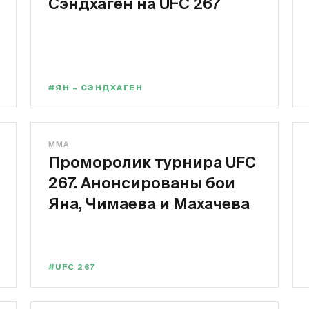
Сэндхаген на UFC 267
#ЯН – СЭНДХАГЕН
MMA
Проморолик турнира UFC
267. Анонсированы бои
Яна, Чимаева и Махачева
#UFC 267