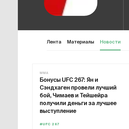
Лента
Материалы
Новости
MMA
Бонусы UFC 267: Ян и
Сэндхаген провели лучший
бой, Чимаев и Тейшейра
получили деньги за лучшее
выступление
#UFC 267