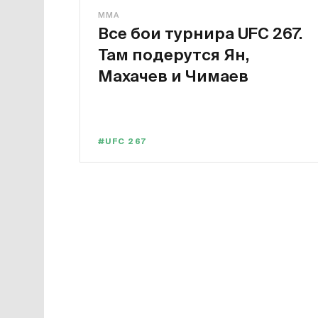
MMA
Все бои турнира UFC 267.
Там подерутся Ян,
Махачев и Чимаев
#UFC 267