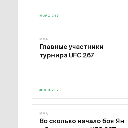
#UFC 267
MMA
Главные участники
турнира UFC 267
#UFC 267
MMA
Во сколько начало боя Ян