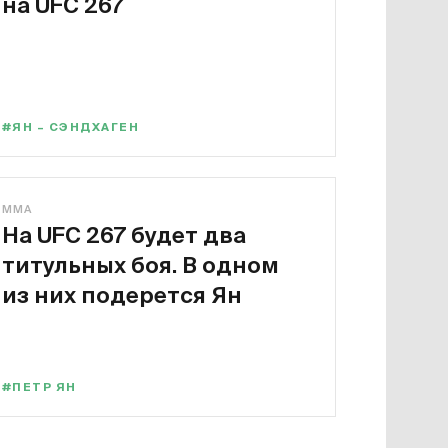
на UFC 267
#ЯН – СЭНДХАГЕН
MMA
На UFC 267 будет два
титульных боя. В одном
из них подерется Ян
#ПЕТР ЯН