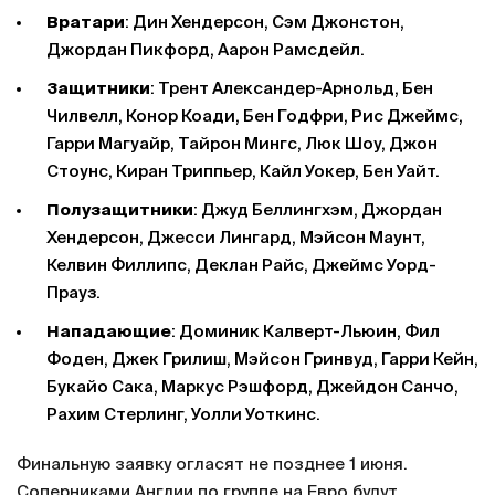
Вратари
: Дин Хендерсон, Сэм Джонстон,
Джордан Пикфорд, Аарон Рамсдейл.
Защитники
: Трент Александер-Арнольд, Бен
Чилвелл, Конор Коади, Бен Годфри, Рис Джеймс,
Гарри Магуайр, Тайрон Мингс, Люк Шоу, Джон
Стоунс, Киран Триппьер, Кайл Уокер, Бен Уайт.
Полузащитники
: Джуд Беллингхэм, Джордан
Хендерсон, Джесси Лингард, Мэйсон Маунт,
Келвин Филлипс, Деклан Райс, Джеймс Уорд-
Прауз.
Нападающие
: Доминик Калверт-Льюин, Фил
Фоден, Джек Грилиш, Мэйсон Гринвуд, Гарри Кейн,
Букайо Сака, Маркус Рэшфорд, Джейдон Санчо,
Рахим Стерлинг, Уолли Уоткинс.
Финальную заявку огласят не позднее 1 июня.
Соперниками Англии по группе на Евро будут