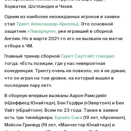
Хорватия, Шотландия и Чехия.
Одним из наиболее неожиданных игроков в заявке
стал
Трент Александер-Арнольд
. Это основной
защитник
«Ливерпуля»
, уже игравший в сборной
Англии. Но в марте 2021-го его не вызвали на матчи
отбора к ЧМ.
Главный тренер сборной
Гарет Саутгейт
говорил
тогда: «Есть позиции, где у нас невероятная
конкуренция. Тренту очень не повезло, но я не думаю,
что он играл на том уровне, на который вышел в
последние пару лет».
В сборную впервые вызваны Аарон Рамсдейл
(«Шеффилд Юнайтед»), Бен Годфри («Эвертон») и Бен
Уайт («Брайтон»). Всем по 23 года. Также в заявке
есть три тинейджера:
Букайо Сака
(19 лет, «Арсенал»),
Мэйсон Гринвуд (19 лет, «Манчестер Юнайтед») и