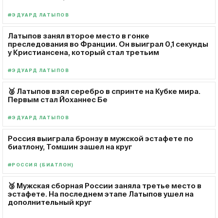
#ЭДУАРД ЛАТЫПОВ
Латыпов занял второе место в гонке
преследования во Франции. Он выиграл 0,1 секунды
у Кристиансена, который стал третьим
#ЭДУАРД ЛАТЫПОВ
🥈 Латыпов взял серебро в спринте на Кубке мира.
Первым стал Йоханнес Бе
#ЭДУАРД ЛАТЫПОВ
Россия выиграла бронзу в мужской эстафете по
биатлону, Томшин зашел на круг
#РОССИЯ (БИАТЛОН)
🥉 Мужская сборная России заняла третье место в
эстафете. На последнем этапе Латыпов ушел на
дополнительный круг