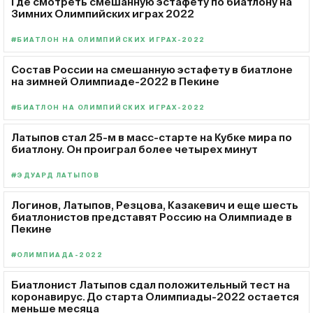
Где смотреть смешанную эстафету по биатлону на
Зимних Олимпийских играх 2022
#БИАТЛОН НА ОЛИМПИЙСКИХ ИГРАХ-2022
Состав России на смешанную эстафету в биатлоне
на зимней Олимпиаде-2022 в Пекине
#БИАТЛОН НА ОЛИМПИЙСКИХ ИГРАХ-2022
Латыпов стал 25-м в масс-старте на Кубке мира по
биатлону. Он проиграл более четырех минут
#ЭДУАРД ЛАТЫПОВ
Логинов, Латыпов, Резцова, Казакевич и еще шесть
биатлонистов представят Россию на Олимпиаде в
Пекине
#ОЛИМПИАДА-2022
Биатлонист Латыпов сдал положительный тест на
коронавирус. До старта Олимпиады-2022 остается
меньше месяца