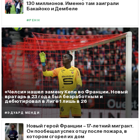
130 миллионов. Именно там заиграли
Бакайоко и Дембеле
#РЕНН
«Челси» нашел замену Кепе во Франции. Новый
вратарь в 23 года был безработным и
дебютировал в Лиге 1 лишь в 26
#ЭДУАРД МЕНДИ
Новый герой Франции – 17-летний мигрант.
Он пообещал успех отцу после пожара, в
котором сгорел их дом