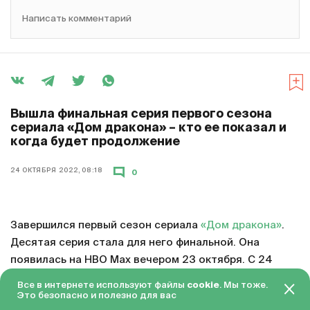
Написать комментарий
Вышла финальная серия первого сезона
сериала «Дом дракона» – кто ее показал и
когда будет продолжение
24 ОКТЯБРЯ 2022, 08:18
0
Завершился первый сезон сериала
«Дом дракона»
.
Десятая серия стала для него финальной. Она
появилась на HBO Max вечером 23 октября. С 24
октября серия доступна в «Амедиатеке» с переводом
Все в интернете используют файлы
cookie
. Мы тоже.
на русский язык.
Это безопасно и полезно для вас