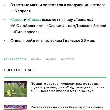
Ответные матчи состоятся в следующий четверг
– 15 апреля.
«Аякс»
и
«Рома»
выходят на пару «Гранада» –
«МЮ», «Арсенал» – «Славия» – на «Динамо» Загреб
– «Вильярреал».
Финал пройдет в польском Гданьске 26 мая.
#ЛИГА ЕВРОПЫ
#РОМА
#АЯКС
#ФУТБОЛ
ЕЩЕ ПО ТЕМЕ
Помните вратаря «Аякса», над которым
шутило руководство? Чудовищная ошибка
в ЛЕ – всего во втором матче за клуб
Развлечение на матче Лиги Европы – голый