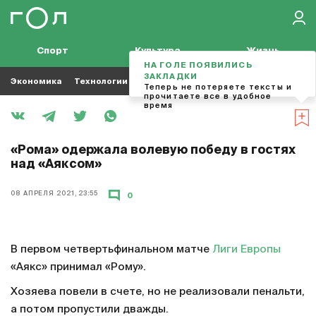
Спорт
Культура
Жизнь
НА ГОЛЕ ПОЯВИЛИСЬ
ЗАКЛАДКИ
Экономика
Технологии
Кино
Футбол
Музыка
Теперь не потеряете тексты и
прочитаете все в удобное
время
«Рома» одержала волевую победу в гостях
над «Аяксом»
08 АПРЕЛЯ 2021, 23:55
0
В первом четвертьфинальном матче
Лиги Европы
«Аякс» принимал «Рому».
Хозяева повели в счете, но не реализовали пенальти,
а потом пропустили дважды.