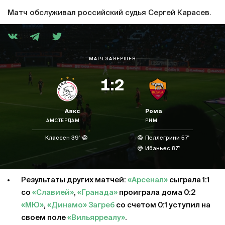
Матч обслуживал российский судья Сергей Карасев.
МАТЧ ЗАВЕРШЕН
1:2
Аякс
Рома
АМСТЕРДАМ
РИМ
Классен 39'
Пеллегрини 57'
Ибаньес 87'
Результаты других матчей:
«Арсенал»
сыграла 1:1
со
«Славией»
,
«Гранада»
проиграла дома 0:2
«МЮ»
,
«Динамо» Загреб
со счетом 0:1 уступил на
своем поле
«Вильярреалу»
.