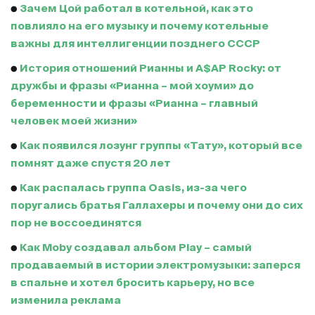
●
Зачем Цой работал в котельной, как это
повлияло на его музыку и почему котельные
важны для интеллигенции позднего СССР
●
История отношений Рианны и A$AP Rocky: от
дружбы и фразы «Рианна – мой хоуми» до
беременности и фразы «Рианна – главный
человек моей жизни»
●
Как появился лозунг группы «Тату», который все
помнят даже спустя 20 лет
●
Как распалась группа Oasis, из-за чего
поругались братья Галлахеры и почему они до сих
пор не воссоединятся
●
Как Moby создавал альбом Play – самый
продаваемый в истории электромузыки: заперся
в спальне и хотел бросить карьеру, но все
изменила реклама