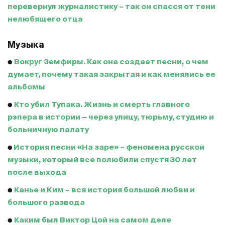
перевернул журналистику – так он спасся от тени
нелюбящего отца
Музыка
●
Вокруг Земфиры. Как она создает песни, о чем
думает, почему такая закрытая и как менялись ее
альбомы
●
Кто убил Тупака. Жизнь и смерть главного
рэпера в истории − через улицу, тюрьму, студию и
больничную палату
●
История песни «На заре» – феномена русской
музыки, который все полюбили спустя 30 лет
после выхода
●
Канье и Ким – вся история большой любви и
большого развода
●
Каким был Виктор Цой на самом деле