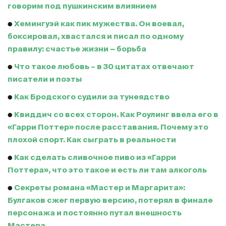
говорим под пушкинским влиянием
●
Хемингуэй как пик мужества. Он воевал,
боксировал, хвастался и писал по одному
правилу: счастье жизни − борьба
●
Что такое любовь – в 30 цитатах отвечают
писатели и поэты
●
Как Бродского судили за тунеядство
●
Квиддич со всех сторон. Как Роулинг ввела его в
«Гарри Поттер» после расставания. Почему это
плохой спорт. Как сыграть в реальности
●
Как сделать сливочное пиво из «Гарри
Поттера», что это такое и есть ли там алкоголь
●
Секреты романа «Мастер и Маргарита»:
Булгаков сжег первую версию, потерял в финале
персонажа и постоянно путал внешность
Мастера