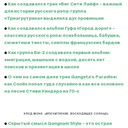
●
Как создавался трек «Биг Сити Лайф» – важный
для истории русского рэпа: группа
«Триагрутрика» выделила дух провинции
●
Как создавался альбом Гуфа «Город дорог» –
классика русского рэпа: психбольница, бабушка,
сюжетные тексты, сэмплы французских бардов
●
Как группа Би-2 создавала первый альбом:
эмиграция, шашлыки с водкой, десять лет
поисков и презентация в школе
●
О чем на самом деле трек Gangsta's Paradise:
как Coolio попал туда случайно и как все основано
на песне Стиви Уандера из 70-х
КЛОД МОНЕ. «ВПЕЧАТЛЕНИЕ. ВОСХОДЯЩЕЕ СОЛНЦЕ»
●
Скрытый смысл Gangnam Style – это острая