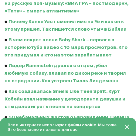
на русскую поп-музыку: «ВИА ГРА – постмодерн»,
«Тату» – смерть атлантизму»
●
Почему Канье Уэст сменил имя на Ye и как он к
этому пришел. Так пишется слово «ты» в Библии
●
В чем секрет песни Baby Shark – первого в
истории ютуба видео с 10 млрд просмотров. Кто
это придумал и кто на этом зарабатывает
●
Лидер Rammstein дрался с отцом, убил
любимую собаку, плавал по дикой реке и творил
на страдании. Как устроен Тилль Линдеманн
●
Как создавалась Smells Like Teen Spirit. Курт
Кобейн взял название у дезодоранта девушки и
стыдился играть песню на концертах
●
50 небанальных фактов о Евровидении. Певица
в бронежилете, самое популярное слово и
Все в интернете используют файлы
cookie
. Мы тоже.
Это безопасно и полезно для вас
победная песня со 168 строчками «Ла ла ла»