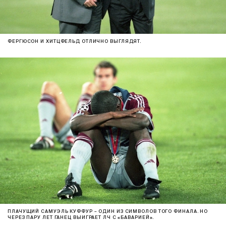
ФЕРГЮСОН И ХИТЦФЕЛЬД ОТЛИЧНО ВЫГЛЯДЯТ.
ПЛАЧУЩИЙ САМУЭЛЬ КУФФУР – ОДИН ИЗ СИМВОЛОВ ТОГО ФИНАЛА. НО
ЧЕРЕЗ ПАРУ ЛЕТ ГАНЕЦ ВЫИГРАЕТ ЛЧ С «БАВАРИЕЙ».