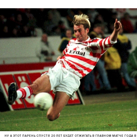
НУ А ЭТОТ ПАРЕНЬ СПУСТЯ 20 ЛЕТ БУДЕТ ОТЖИГАТЬ В ГЛАВНОМ МАТЧЕ ГОДА В