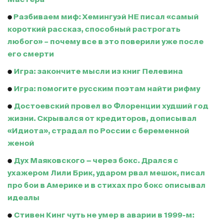
●
Разбиваем миф: Хемингуэй НЕ писал «самый
короткий рассказ, способный растрогать
любого» – почему все в это поверили уже после
его смерти
●
Игра: закончите мысли из книг Пелевина
●
Игра: помогите русским поэтам найти рифму
●
Достоевский провел во Флоренции худший год
жизни. Скрывался от кредиторов, дописывал
«Идиота», страдал по России с беременной
женой
●
Дух Маяковского − через бокс. Дрался с
ухажером Лили Брик, ударом рвал мешок, писал
про бои в Америке и в стихах про бокс описывал
идеалы
●
Стивен Кинг чуть не умер в аварии в 1999-м: