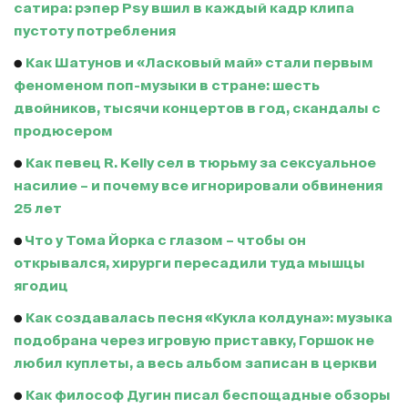
сатира: рэпер Psy вшил в каждый кадр клипа
пустоту потребления
●
Как Шатунов и «Ласковый май» стали первым
феноменом поп-музыки в стране: шесть
двойников, тысячи концертов в год, скандалы с
продюсером
●
Как певец R. Kelly сел в тюрьму за сексуальное
насилие – и почему все игнорировали обвинения
25 лет
●
Что у Тома Йорка с глазом – чтобы он
открывался, хирурги пересадили туда мышцы
ягодиц
●
Как создавалась песня «Кукла колдуна»: музыка
подобрана через игровую приставку, Горшок не
любил куплеты, а весь альбом записан в церкви
●
Как философ Дугин писал беспощадные обзоры