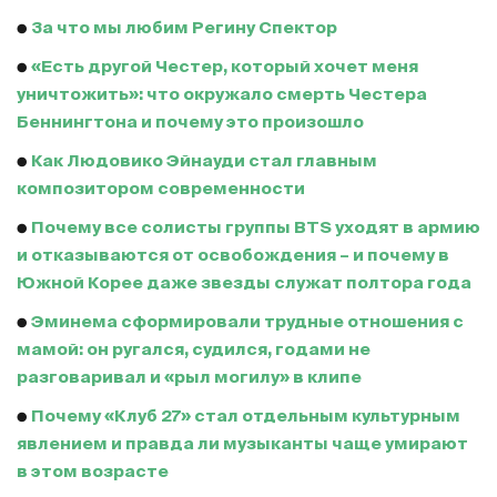
●
За что мы любим Регину Спектор
●
«Есть другой Честер, который хочет меня
уничтожить»: что окружало смерть Честера
Беннингтона и почему это произошло
●
Как Людовико Эйнауди стал главным
композитором современности
●
Почему все солисты группы BTS уходят в армию
и отказываются от освобождения – и почему в
Южной Корее даже звезды служат полтора года
●
Эминема сформировали трудные отношения с
мамой: он ругался, судился, годами не
разговаривал и «рыл могилу» в клипе
●
Почему «Клуб 27» стал отдельным культурным
явлением и правда ли музыканты чаще умирают
в этом возрасте