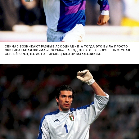
СЕЙЧАС ВОЗНИКАЮТ РАЗНЫЕ АССОЦИАЦИИ, А ТОГДА ЭТО БЫЛА ПРОСТО
ОРИГИНАЛЬНАЯ ФОРМА «БОХУМА». ЗА ГОД ДО ЭТОГО В КЛУБЕ ВЫСТУПАЛ
СЕРГЕЙ ЮРАН, НА ФОТО – ИРАНЕЦ МЕХДИ МАХДАВИКИЯ.