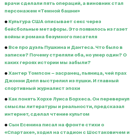
врачи сделали пять операций, а виновник стал
персонажем «Темной башни»
●
Культура США описывает секс через
бейсбольные метафоры. Это появилось из газет
войны и романа безумного писателя
●
Все про дуэль Пушкина и Дантеса. Что было в
записке? Почему стреляли оба, но умер один? О
каких героях истории мы забыли?
●
Хантер Томпсон − засранец, пьяница, чей прах
Джонни Депп выстрелил из пушки. И главный
спортивный журналист эпохи
●
Как понять Хорхе Луиса Борхеса. Он перевернул
смыслы литературы и реальности, предсказал
интернет, сделал чтение культом
●
Сын Есенина писал на фронте стихи о
«Спартаке», ходил на стадион с Шостаковичем и