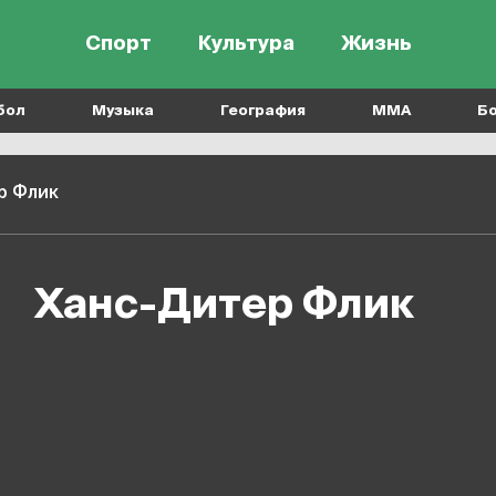
Спорт
Культура
Жизнь
бол
Музыка
География
MMA
Б
р Флик
Ханс-Дитер Флик