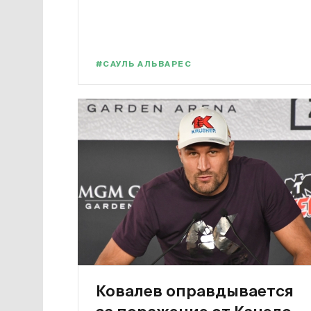
#САУЛЬ АЛЬВАРЕС
Ковалев оправдывается