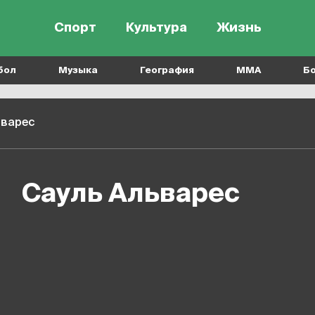
Спорт
Культура
Жизнь
бол
Музыка
География
MMA
Б
ьварес
Сауль Альварес