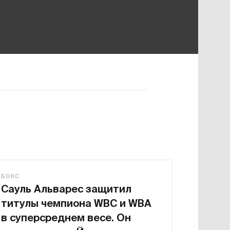
БОКС
Сауль Альварес защитил
титулы чемпиона WBC и WBA
в суперсреднем весе. Он