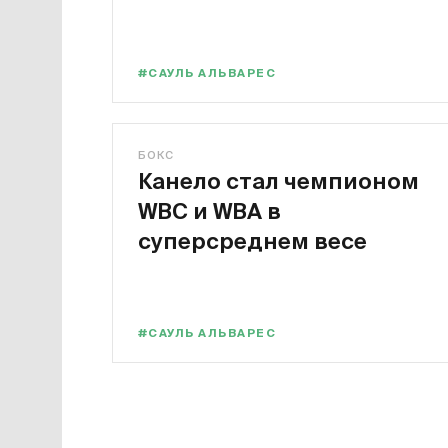
#САУЛЬ АЛЬВАРЕС
БОКС
Канело стал чемпионом
WBC и WBA в
суперсреднем весе
#САУЛЬ АЛЬВАРЕС