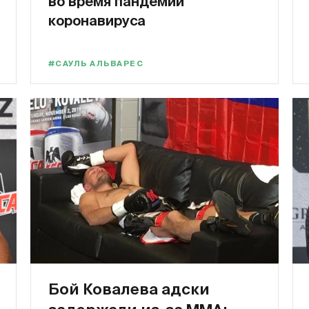
во время пандемии
коронавируса
#САУЛЬ АЛЬВАРЕС
Бой Ковалева адски