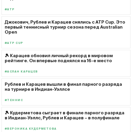
#ATP
Джокович, Рублев и Карацев снялись с ATP Cup. Это
первый теннисный турнир сезона перед Australian
Open
#ATP CUP
🎾 Карацев обновил личный рекорд в мировом
рейтинге. Он впервые поднялся на 16-е место
#АСЛАН КАРАЦЕВ
Рублев и Карацев вышли в финал парного разряда
на турнире в Индиан-Уэллсе
#ТЕННИС
🎾 Кудерметова сыграет в финале парного разряда
в Индиан-Уэллс, Рублев и Карацев – в полуфинале
#ВЕРОНИКА КУДЕРМЕТОВА