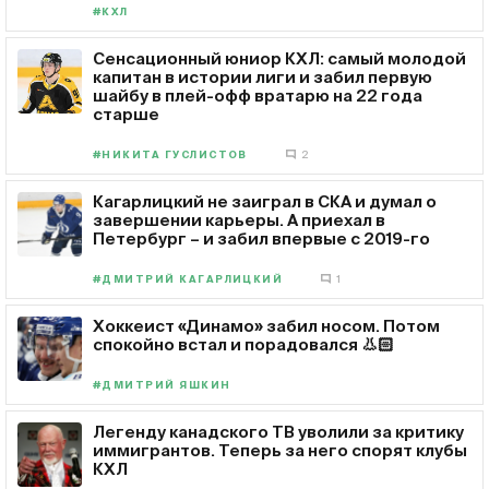
#КХЛ
Сенсационный юниор КХЛ: самый молодой
капитан в истории лиги и забил первую
шайбу в плей-офф вратарю на 22 года
старше
#НИКИТА ГУСЛИСТОВ
2
Кагарлицкий не заиграл в СКА и думал о
завершении карьеры. А приехал в
Петербург – и забил впервые с 2019-го
#ДМИТРИЙ КАГАРЛИЦКИЙ
1
Хоккеист «Динамо» забил носом. Потом
спокойно встал и порадовался 👃🏻
#ДМИТРИЙ ЯШКИН
Легенду канадского ТВ уволили за критику
иммигрантов. Теперь за него спорят клубы
КХЛ