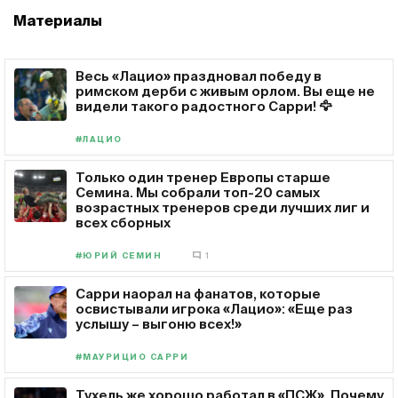
Материалы
Весь «Лацио» праздновал победу в
римском дерби с живым орлом. Вы еще не
видели такого радостного Сарри! 🦅
#ЛАЦИО
Только один тренер Европы старше
Семина. Мы собрали топ-20 самых
возрастных тренеров среди лучших лиг и
всех сборных
#ЮРИЙ СЕМИН
1
Сарри наорал на фанатов, которые
освистывали игрока «Лацио»: «Еще раз
услышу – выгоню всех!»
#МАУРИЦИО САРРИ
Тухель же хорошо работал в «ПСЖ». Почему