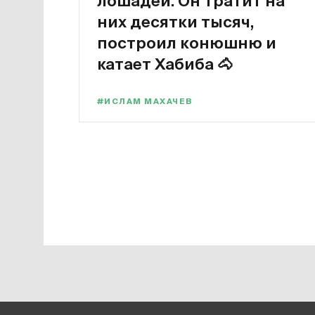
лошадей. Он тратит на
них десятки тысяч,
построил конюшню и
катает Хабиба
🐴
#ИСЛАМ МАХАЧЕВ