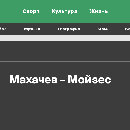
Спорт
Культура
Жизнь
бол
Музыка
География
MMA
Б
Махачев – Мойзес