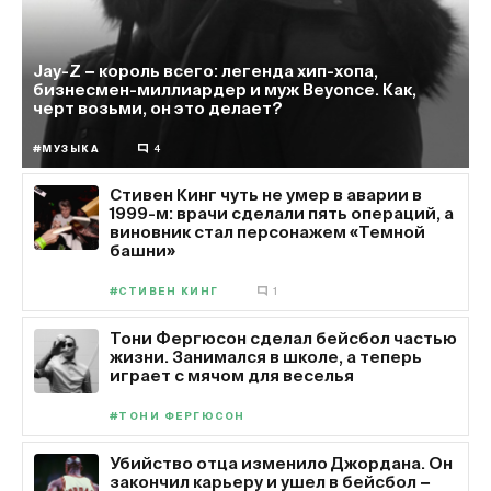
Jay-Z − король всего: легенда хип-хопа,
бизнесмен-миллиардер и муж Beyonce. Как,
черт возьми, он это делает?
#МУЗЫКА
4
Стивен Кинг чуть не умер в аварии в
1999-м: врачи сделали пять операций, а
виновник стал персонажем «Темной
башни»
#СТИВЕН КИНГ
1
Тони Фергюсон сделал бейсбол частью
жизни. Занимался в школе, а теперь
играет с мячом для веселья
#ТОНИ ФЕРГЮСОН
Убийство отца изменило Джордана. Он
закончил карьеру и ушел в бейсбол −