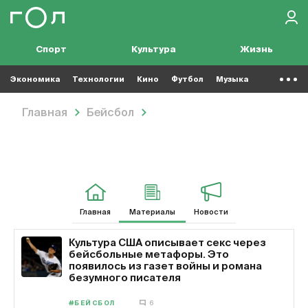
Спорт
Культура
Жизнь
Экономика
Технологии
Кино
Футбол
Музыка
Главная
Бейсбол
Материалы
Бейсбол: Материалы
Главная
Материалы
Новости
Культура США описывает секс через
бейсбольные метафоры. Это
появилось из газет войны и романа
безумного писателя
#БЕЙСБОЛ
6