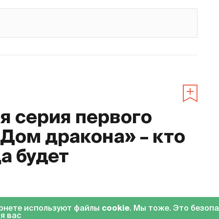
 серия первого
«Дом дракона» – кто
да будет
0
ернете используют файлы
cookie
. Мы тоже. Это безоп
я вас