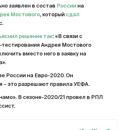
но заявлен в состав
России
на
рея Мостового
, который
сдал
с.
ъяснил решение так
: «В связи с
-тестирования Андрея Мостового
лючить вместо него в заявку на
а».
е России на Евро-2020. Он
я – это разрешают правила УЕФА.
инамо». В сезоне-2020/21 провел в РПЛ
ссист.