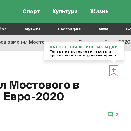
Спорт
Культура
Жизнь
бол
Музыка
География
MMA
Б
ьев заменил Мостового в заявке России на Евро-2020
НА ГОЛЕ ПОЯВИЛИСЬ ЗАКЛАДКИ
Теперь не потеряете тексты и
прочитаете все в удобное время
л Мостового в
а Евро-2020
0