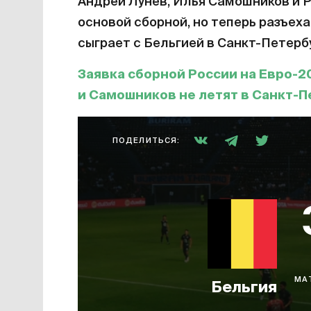
Андрей Лунев, Илья Самошников и 
основой сборной, но теперь разъеха
сыграет с Бельгией в Санкт-Петерб
Заявка сборной России на Евро-2
и Самошников не летят в Санкт-П
ПОДЕЛИТЬСЯ:
МА
Бельгия