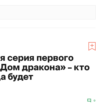
 серия первого
«Дом дракона» – кто
да будет
0