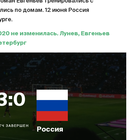
Роман Евгеньев тренировались с
лись по домам. 12 июня Россия
урге.
020 не изменилась. Лунев, Евгеньев
етербург
3:0
ТЧ ЗАВЕРШЕН
Россия