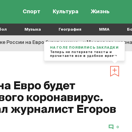
Спорт
Культура
Жизнь
бол
Музыка
География
MMA
Б
вке России на Евро будет замена – у Мостового корон
НА ГОЛЕ ПОЯВИЛИСЬ ЗАКЛАДКИ
Теперь не потеряете тексты и
прочитаете все в удобное время
на Евро будет
вого коронавирус.
ал журналист Егоров
0