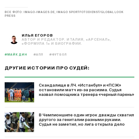
ВСЕ ФОТО: IMAGO-IMAGES.DE, IMAGO SPORTFOTODIENST/GLOBAL LOOK
PRESS
ИЛЬЯ ЕГОРОВ
АВТОР И РЕДАКТОР. ИТАЛИЯ, «АРСЕНАЛ»,
«ФОРМУЛА 1» И БИОГРАФИИ.
#МАЙК ДИН
#АПЛ
#ФУТБОЛ
ДРУГИЕ ИСТОРИИ ПРО СУДЕЙ:
Скандалище в ЛЧ. «Истанбул» и «ПСЖ»
остановили матч из-за расизма. Судья
назвал помощника тренера «черный парень»
В Чемпионшипе один игрок дважды схватил
другого за гениталии разными руками.
Судья не заметил, но лига открыла дело