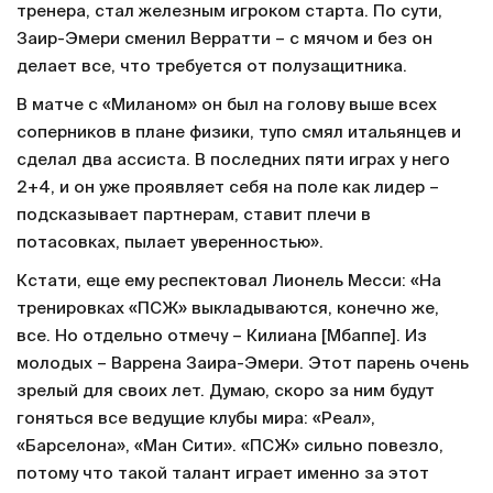
тренера, стал железным игроком старта. По сути,
Заир-Эмери сменил Верратти – с мячом и без он
делает все, что требуется от полузащитника.
В матче с «Миланом» он был на голову выше всех
соперников в плане физики, тупо смял итальянцев и
сделал два ассиста. В последних пяти играх у него
2+4, и он уже проявляет себя на поле как лидер –
подсказывает партнерам, ставит плечи в
потасовках, пылает уверенностью».
Кстати, еще ему респектовал Лионель Месси: «На
тренировках «ПСЖ» выкладываются, конечно же,
все. Но отдельно отмечу – Килиана [Мбаппе]. Из
молодых – Варрена Заира-Эмери. Этот парень очень
зрелый для своих лет. Думаю, скоро за ним будут
гоняться все ведущие клубы мира: «Реал»,
«Барселона», «Ман Сити». «ПСЖ» сильно повезло,
потому что такой талант играет именно за этот