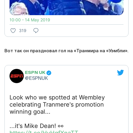
10:00 - 14 May 2019
319
Вот так он праздновал гол на «Транмира на «Уэмбли».
ESPN UK
@ESPNUK
Look who we spotted at Wembley
celebrating Tranmere's promotion
winning goal...
...it's Mike Dean! 👀
https://t.co/HvHgfXnaTT