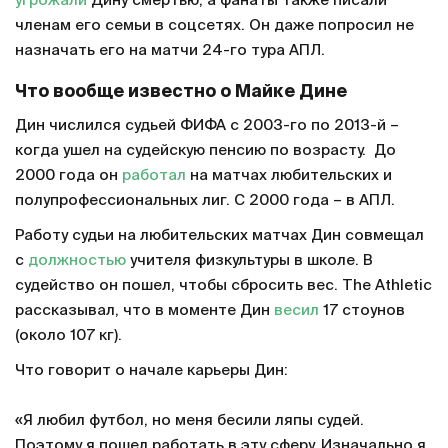
угрожали
Дину смертью, а фанаты также писали
членам его семьи в соцсетях. Он даже попросил не
назначать его на матчи 24-го тура АПЛ.
Что вообще известно о Майке Дине
Дин числился судьей ФИФА с 2003-го по 2013-й –
когда ушел на судейскую пенсию по возрасту. До
2000 года он
работал
на матчах любительских и
полупрофессиональных лиг. С 2000 года – в АПЛ.
Работу судьи на любительских матчах Дин совмещал
с
должностью
учителя физкультуры в школе. В
судейство он пошел, чтобы сбросить вес. The Athletic
рассказывал, что в моменте Дин
весил
17 стоунов
(около 107 кг).
Что говорит о начале карьеры Дин:
«Я любил футбол, но меня бесили ляпы судей.
Поэтому я пошел работать в эту сферу. Изначально я