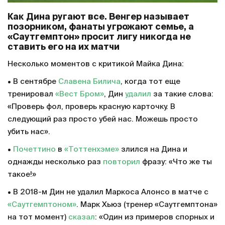
Как Дина ругают все. Венгер называет
позорником, фанаты угрожают семье, а
«Саутгемптон» просит лигу никогда не
ставить его на их матчи
Несколько моментов с критикой Майка Дина:
• В сентябре
Славена Билича
, когда тот еще
тренировал
«Вест Бром»
, Дин
удалил
за такие слова:
«Проверь фол, проверь красную карточку. В
следующий раз просто убей нас. Можешь просто
убить нас».
•
Почеттино
в
«Тоттенхэме»
злился на Дина и
однажды несколько раз
повторил
фразу: «Что же ты
такое!»
• В 2018-м Дин не удалил Маркоса Алонсо в матче с
«Саутгемптоном»
. Марк Хьюз (тренер «Саутгемптона»
на тот момент)
сказал
: «Один из примеров спорных и