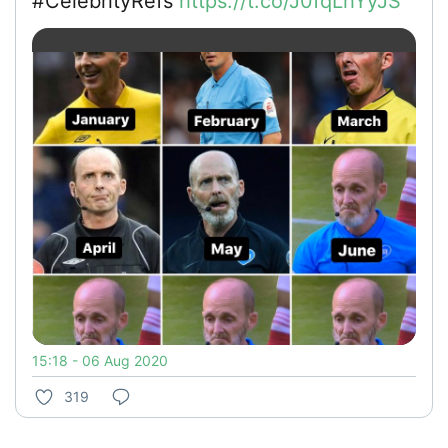
#CelebrityRefs
https://t.co/J0fqLhYyJS
15:18 - 06 Aug 2020
319