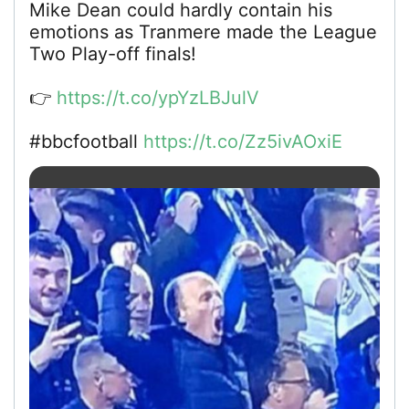
Mike Dean could hardly contain his
emotions as Tranmere made the League
Two Play-off finals!
👉
https://t.co/ypYzLBJulV
#bbcfootball
https://t.co/Zz5ivAOxiE