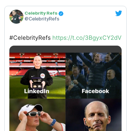
Celebrity Refs
@CelebrityRefs
#CelebrityRefs
https://t.co/3BgyxCY2dV