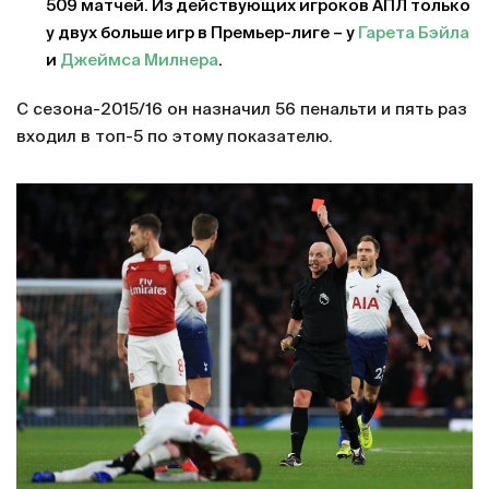
509 матчей. Из действующих игроков АПЛ только
у двух больше игр в Премьер-лиге – у
Гарета Бэйла
и
Джеймса Милнера
.
С сезона-2015/16 он назначил 56 пенальти и пять раз
входил в топ-5 по этому показателю.