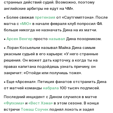
странных действий судей. Возможно, поэтому
английские арбитры не едут на ЧМ».
• Более свежая
претензия
от «Саутгемптона». После
матча с
«МЮ»
в начале февраля клуб попросил ФА
больше никогда не назначать Дина на их матчи.
•
Арсен Венгер
просто
называл
Дина позорником.
• Лоран Косьельни называл Майка Дина самым
ужасным судьей в его карьере: «У него странные
решения. Он может дать карточку, а когда ты на
правах капитана подойдешь узнать причину, он
закричит: «Отойди или получишь тоже».
• Еще «Арсенал». Петиция фанатов отстранить Дина
от матчей команды
набрала
100 тысяч подписей.
Последний инцидент с Дином случился в матче
«Фулхэма»
и
«Вест Хэма»
в этом сезоне. В конце
встречи
Томаш Соучек
поднял локоть и задел