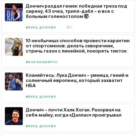
Дончич раздал гения: победная треха под
сирену, 43 очка, трипл-дабл – и все с
больным голеностопом 🤯
#ЛУКА ДОНЧИЧ
1
10 необычных способов провести карантин
от спортсменов: делать скворечник,
стричь газон с линейкой, покорять тикток
#КОРОНАВИРУС
Кланяйтесь: Лука Дончич – умница, гений и
солнечный европеец, который захватит
НБА
#ЛУКА ДОНЧИЧ
Дончич – почти Халк Хоган. Разорвал на
себе майку, когда «Даллас» проигрывал
#ЛУКА ДОНЧИЧ