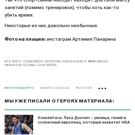
Так что спортсмены находят находят для себя массу
занятий (помимо тренировок), чтобы хоть как-то
убить время.
Некоторые из них довольно необычные.
Фото на плашке:
инстаграм Артемия Панарина
ВСЕ ФОТО: ZUMAPRESS, KEYSTONE PRESS AGENCY, WWW.IMAGO-
IMAGES.DE/GLOBAL LOOK PRESS
#КОРОНАВИРУС
#ПАУЛО ДИБАЛА
#ХОККЕЙ
МЫ УЖЕ ПИСАЛИ О ГЕРОЯХ МАТЕРИАЛА:
Кланяйтесь: Лука Дончич – умница, гений и
солнечный европеец, который захватит НБА