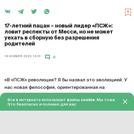
17-летний пацан – новый лидер «ПСЖ»:
ловит респекты от Месси, но не может
уехать в сборную без разрешения
родителей
16 НОЯБРЯ 2023, 14:31
0
«В «ПСЖ» революция? Я бы назвал это эволюцией. У
нас новая философия, ориентированная на
долгосрочную перспективу, а не на отдельных людей.
Все в интернете используют файлы
cookie
. Мы тоже.
Проект строится медленно. Затем у нас есть новый
Это безопасно и полезно для вас
тренировочный центр, который является лучшим в
мире, и это толчок для будущего. Варрен Заир-Эмери
вырос здесь, у него хорошая семья и отличное
окружение. Он очень зрелый для своего возраста и