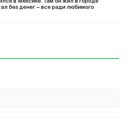
лся в Мексике. Там он жил в городе
ал без денег − все ради любимого