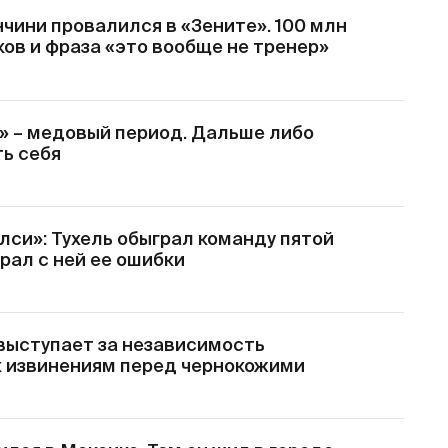
чини провалился в «Зените». 100 млн
ков и фраза «это вообще не тренер»
и» – медовый период. Дальше либо
ть себя
лси»: Тухель обыграл команду пятой
обрал с ней ее ошибки
 выступает за независимость
к извинениям перед чернокожими