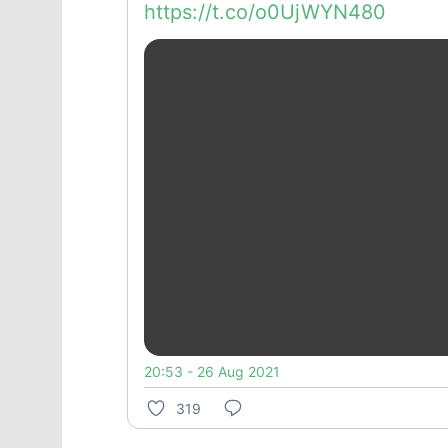
https://t.co/o0UjWYN480
20:53 - 26 Aug 2021
319