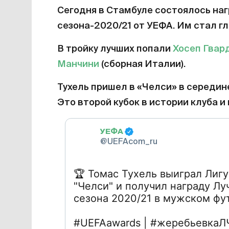
Сегодня в Стамбуле состоялось на
сезона-2020/21 от УЕФА. Им стал г
В тройку лучших попали
Хосеп Гвар
Манчини
(сборная Италии).
Тухель пришел в «Челси» в середине
Это второй кубок в истории клуба и
УЕФА
@UEFAcom_ru
🏆
Томас Тухель выиграл Лигу
"Челси" и получил награду Л
сезона 2020/21 в мужском фу
#UEFAawards | #жеребьевкаЛ