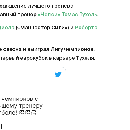
граждение лучшего тренера
лавный тренер
«Челси»
Томас Тухель
.
диола
(«Манчестер Сити») и
Роберто
 сезона и выиграл Лигу чемпионов.
 первый еврокубок в карьере Тухеля.
 чемпионов с
учшему тренеру
тболе!
👏
👏
👏
Ч