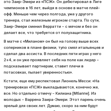
это Заир-Эмери из «ПСЖ». Он дебютировал в Лиге
чемпионов в 16 лет, выйдя в основе в матче плей-
офф. Меньше чем через полгода, уже у другого
тренера, стал железным игроком старта. По сути,
Заир-Эмери сменил Верратти – с мячом и без он
делает все, что требуется от полузащитника.
В матче с «Миланом» он был на голову выше всех
соперников в плане физики, тупо смял итальянцев и
сделал два ассиста. В последних пяти играх у него
2+4, и он уже проявляет себя на поле как лидер –
подсказывает партнерам, ставит плечи в
потасовках, пылает уверенностью».
Кстати, еще ему респектовал Лионель Месси: «На
тренировках «ПСЖ» выкладываются, конечно же,
все. Но отдельно отмечу – Килиана [Мбаппе]. Из
молодых – Варрена Заира-Эмери. Этот парень очень
зрелый для своих лет. Думаю, скоро за ним будут