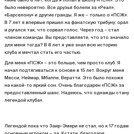
«Мне было 8 лет, когда я попал в школу «ПСЖ». Это
было невероятно. Все друзья болели за «Реал»,
«Барселону» и другие гранды. Я же – только о «ПСЖ».
В 7 лет я впервые пришел на фанатскую трибуну: орал
и ругался так, что сорвал голос. Через год – стал
членом команды. Вы представляете, что это значило
для меня тогда? В 8 лет я уже знал всю историю
клуба и мечтал стать его частью.
Для меня «ПСЖ» – это больше, чем просто клуб. Я
начал подтягиваться к основе в 15 лет. Вокруг меня
Месси, Неймар, Мбаппе, Вератти. Это было похоже
на какой-то яркий сон. Очень благодарен «ПСЖ» за
предоставленный шанс. Надеюсь, что однажды стану
легендой клуба».
Легендой пока что Заир-Эмери не стал, но к 17 годам
основным игроком – да. Кстати, благодаря