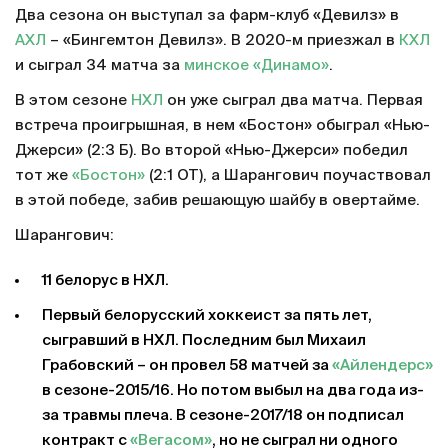
Два сезона он выступал за фарм-клуб «Девилз» в
АХЛ
– «Бингемтон Девилз». В 2020-м приезжал в
КХЛ
и сыграл 34 матча за
минское «Динамо»
.
В этом сезоне
НХЛ
он уже сыграл два матча. Первая
встреча проигрышная, в нем «Бостон» обыграл «Нью-
Джерси» (2:3 Б). Во второй «Нью-Джерси» победил
тот же
«Бостон»
(2:1 ОТ), а Шарангович поучаствовал
в этой победе, забив решающую шайбу в овертайме.
Шарангович:
11 белорус в НХЛ.
Первый белорусский хоккеист за пять лет,
сыгравший в НХЛ. Последним был Михаил
Грабовский – он провел 58 матчей за
«Айлендерс»
в сезоне-2015/16. Но потом выбыл на два года из-
за травмы плеча. В сезоне-2017/18 он подписал
контракт с
«Вегасом»
, но не сыграл ни одного