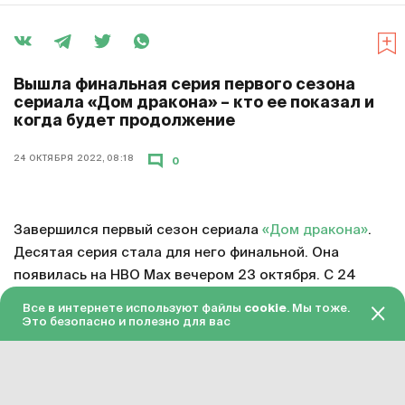
Вышла финальная серия первого сезона
сериала «Дом дракона» – кто ее показал и
когда будет продолжение
24 ОКТЯБРЯ 2022, 08:18
0
Завершился первый сезон сериала
«Дом дракона»
.
Десятая серия стала для него финальной. Она
появилась на HBO Max вечером 23 октября. С 24
октября серия доступна в «Амедиатеке» с переводом
Все в интернете используют файлы
cookie
. Мы тоже.
на русский язык.
Это безопасно и полезно для вас
Смотреть онлайн в хорошем качестве финальную
серию первого сезона «Дома дракона»
можно по
этой ссылке
. Подписка на «Амедиатеку» стоит 599