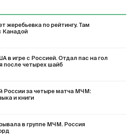
т жеребьевка по рейтингу. Там
с Канадой
 в игре с Россией. Отдал пас на гол
ся после четырех шайб
й России за четыре матча МЧМ:
зыка и книги
грывала в группе МЧМ. Россия
орд