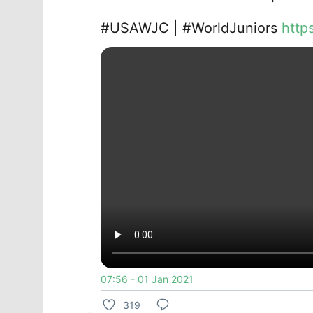
#USAWJC | #WorldJuniors
http
07:56 - 01 Jan 2021
319