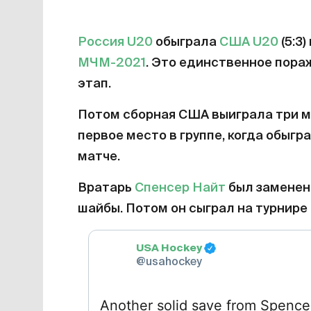
Россия U20
обыграла
США U20
(5:3
МЧМ-2021
. Это единственное пора
этап.
Потом сборная США выиграла три ма
первое место в группе, когда обыгр
матче.
Вратарь
Спенсер Найт
был заменен 
шайбы. Потом он сыграл на турнире 
USA Hockey
@usahockey
Another solid save from Spence