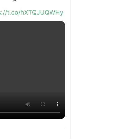
s://t.co/hXTQJUQWHy