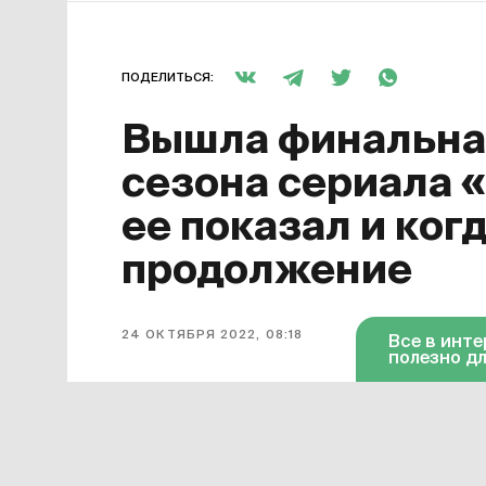
ПОДЕЛИТЬСЯ:
Вышла финальная
сезона сериала 
ее показал и ког
продолжение
24 ОКТЯБРЯ 2022, 08:18
Все в инт
полезно дл
Завершился первый сезон сериала
для него финальной. Она появилась 
октября серия доступна в «Амедиат