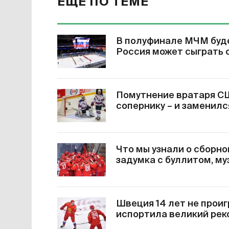
ЕЩЕ ПО ТЕМЕ
В полуфинале МЧМ буде
Россия может сыграть 
Помутнение вратаря США
сопернику – и заменил
Что мы узнали о сборно
задумка с буллитом, му
Швеция 14 лет не прои
испортила великий рек