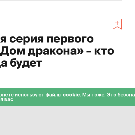
 серия первого
«Дом дракона» – кто
да будет
0
ернете используют файлы
cookie
. Мы тоже. Это безоп
я вас
«Дом дракона»
. Десятая серия стала
на HBO Max вечером 23 октября. С 24
еке» с переводом на русский язык.