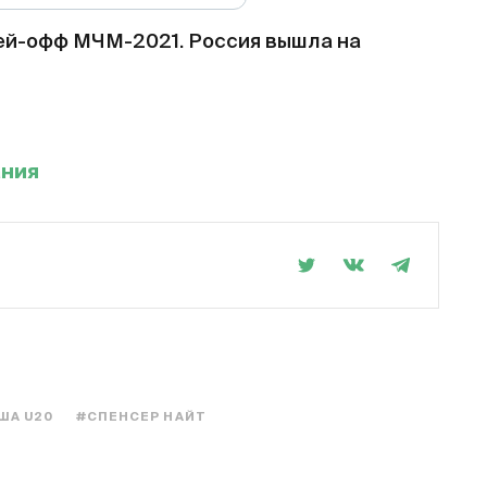
ей-офф МЧМ-2021. Россия вышла на
ания
ША U20
#СПЕНСЕР НАЙТ