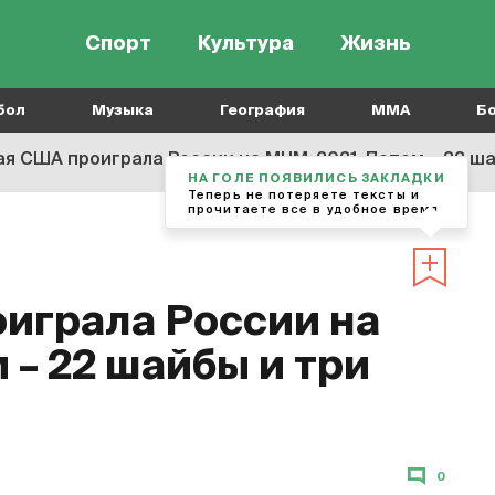
Спорт
Культура
Жизнь
бол
Музыка
География
MMA
Б
я США проиграла России на МЧМ-2021. Потом – 22 ша
НА ГОЛЕ ПОЯВИЛИСЬ ЗАКЛАДКИ
Теперь не потеряете тексты и
прочитаете все в удобное время
играла России на
– 22 шайбы и три
0