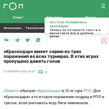
Спорт
Культура
Жизнь
НА ГОЛЕ ПОЯВИЛИСЬ
ЗАКЛАДКИ
Экономика
Технологии
Кино
Футбол
Музыка
Теперь не потеряете тексты и
прочитаете все в удобное
время
«Краснодар» имеет серию из трех
поражений во всех турнирах. В этих играх
пропущено девять голов
31 ОКТЯБРЯ 2020, 18:50
0
«Ахмат»
обыграл
«Краснодар»
в 13-м туре
РПЛ
. Для
«Краснодара» это второе поражение подряд в РПЛ и
третье, если учитывать игру Лиги чемпионов.