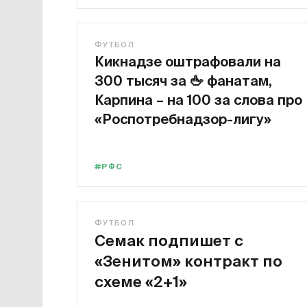
1
ФУТБОЛ
Кикнадзе оштрафовали на
300 тысяч за
🖕
фанатам,
Карпина – на 100 за слова про
«Роспотребнадзор-лигу»
#РФС
ФУТБОЛ
Семак подпишет с
«Зенитом» контракт по
схеме «2+1»