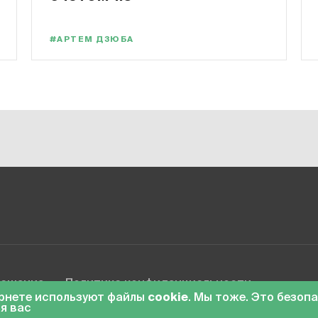
#АРТЕМ ДЗЮБА
лашение
Политика конфиденциальности
ернете используют файлы
cookie
. Мы тоже. Это безоп
я вас