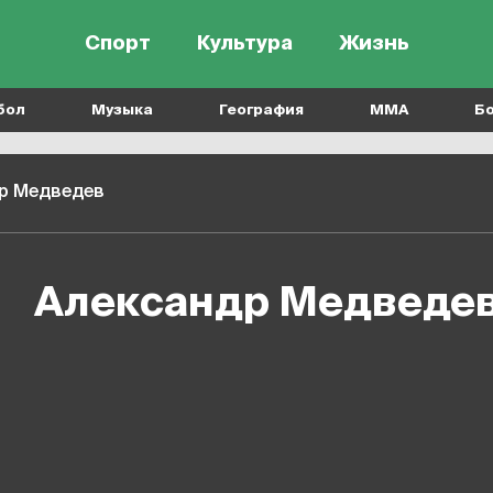
Спорт
Культура
Жизнь
бол
Музыка
География
MMA
Б
р Медведев
Александр Медведе