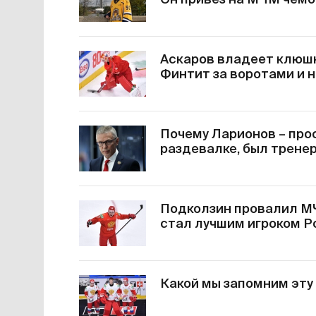
Он привез на МЧМ чемо
Аскаров владеет клюшко
Финтит за воротами и 
Почему Ларионов – про
раздевалке, был тренер
Подколзин провалил МЧ
стал лучшим игроком Р
Какой мы запомним эту