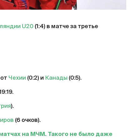
ляндии U20
(1:4) в матче за третье
 от
Чехии
(0:2) и
Канады
(0:5).
9:19.
трия
).
иров
(6 очков).
 матчах на МЧМ. Такого не было даже