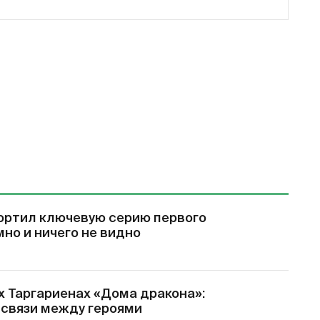
ортил ключевую серию первого
мно и ничего не видно
х Таргариенах «Дома дракона»:
 связи между героями