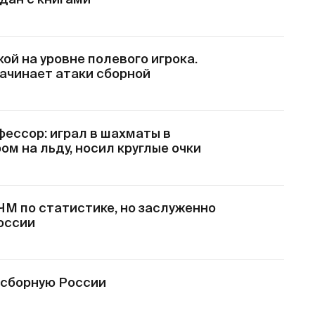
дан с книгами
й на уровне полевого игрока.
начинает атаки сборной
фессор: играл в шахматы в
ом на льду, носил круглые очки
М по статистике, но заслуженно
оссии
 сборную России