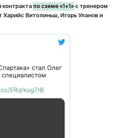
и контракта
по схеме «1+1»
с тренером
т Харийс Витолиньш, Игорь Уланов и
партака» стал Олег
м специалистом
t.co/ERqrkug7rB