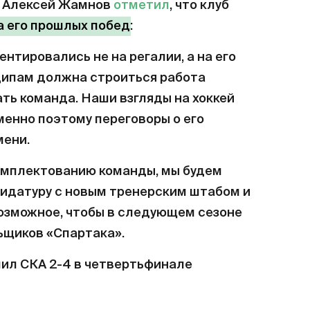
» Алексей Жамнов
отметил
, что клуб
за его прошлых побед
:
ентировались не на регалии, а на его
нципам должна строиться работа
ать команда. Наши взгляды на хоккей
менно поэтому переговоры о его
мени.
комплектованию команды, мы будем
идатуру с новым тренерским штабом и
озможное, чтобы в следующем сезоне
ьщиков «Спартака».
пил СКА 2-4 в четвертьфинале