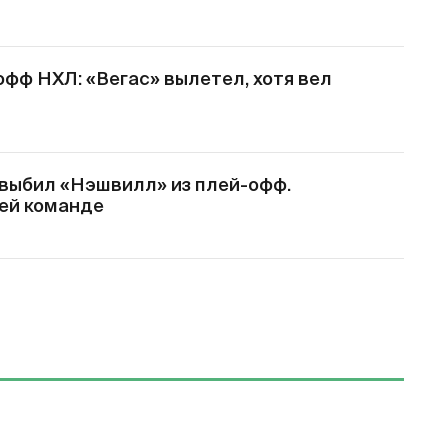
офф НХЛ: «Вегас» вылетел, хотя вел
выбил «Нэшвилл» из плей-офф.
ей команде