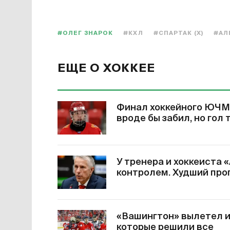
#ОЛЕГ ЗНАРОК
#КХЛ
#СПАРТАК (Х)
#АЛ
ЕЩЕ О ХОККЕЕ
Финал хоккейного ЮЧМ 
вроде бы забил, но гол
У тренера и хоккеиста 
контролем. Худший про
«Вашингтон» вылетел из
которые решили все