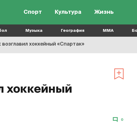
Спорт
Культура
Жизнь
бол
Музыка
География
MMA
Б
 возглавил хоккейный «Спартак»
л хоккейный
0