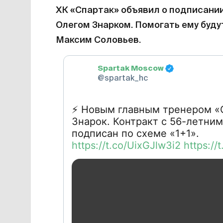
ХК «Спартак» объявил о подписани
Олегом Знарком. Помогать ему буду
Максим Соловьев.
Spartak Moscow
@spartak_hc
⚡️
Новым главным тренером «С
Знарок. Контракт с 56-летни
https://t.co/UixGJlw3i2
https://