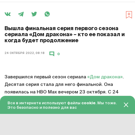
Вышла финальная серия первого сезона
сериала «Дом дракона» – кто ее показал и
когда будет продолжение
24 ОКТЯБРЯ 2022, 08:18
0
Завершился первый сезон сериала
«Дом дракона»
.
Десятая серия стала для него финальной. Она
появилась на HBO Max вечером 23 октября. С 24
октября серия доступна в «Амедиатеке» с переводом
Все в интернете используют файлы
cookie
. Мы тоже.
на русский язык.
Это безопасно и полезно для вас
Смотреть онлайн в хорошем качестве финальную
серию первого сезона «Дома дракона»
можно по
этой ссылке
. Подписка на «Амедиатеку» стоит 599