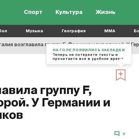
Спорт
Культура
Жизнь
бол
Музыка
География
MMA
Б
алия возглавила группу F, Франция идет второй. У Ге
НА ГОЛЕ ПОЯВИЛИСЬ ЗАКЛАДКИ
Теперь не потеряете тексты и
прочитаете все в удобное время
авила группу F,
рой. У Германии и
чков
0