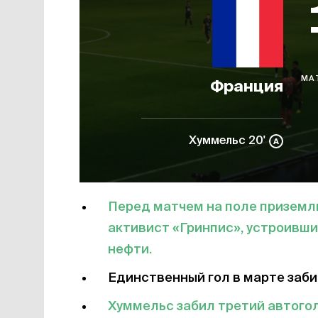
МА
Франция
Хуммельс 20'
Перед матчем на поле приземл
активист «Гринпис», устроивши
нефти.
Единственный гол в марте забит
Хуммельс забил третий автогол