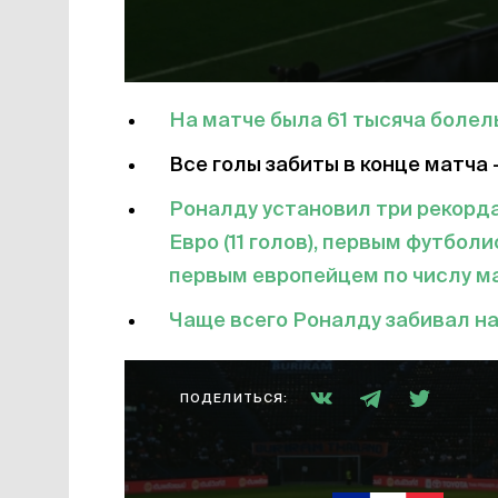
На матче была 61 тысяча болел
Все голы забиты в конце матча 
Роналду установил три рекорд
Евро (11 голов), первым футбол
первым европейцем по числу мат
Чаще всего Роналду забивал на
ПОДЕЛИТЬСЯ: