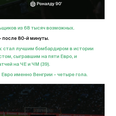
Роналду 90'
ьщиков из 68 тысяч возможных.
– после 80-й минуты.
а: стал лучшим бомбардиром в истории
истом, сыгравшим на пяти Евро, и
чей на ЧЕ и ЧМ (39).
 Евро именно Венгрии – четыре гола.