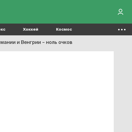
окс
Хоккей
Космос
рмании и Венгрии – ноль очков