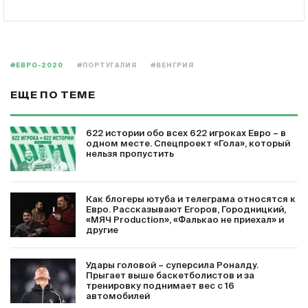
#ЕВРО-2020
#ПОРТУГАЛИЯ
#ВЕНГРИЯ
ЕЩЕ ПО ТЕМЕ
622 истории обо всех 622 игроках Евро – в
одном месте. Спецпроект «Гола», который
нельзя пропустить
Как блогеры ютуба и телеграма относятся к
Евро. Рассказывают Егоров, Городницкий,
«МЯЧ Production», «Фалькао не приехал» и
другие
Удары головой – суперсила Роналду.
Прыгает выше баскетболистов и за
тренировку поднимает вес с 16
автомобилей