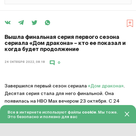
Вышла финальная серия первого сезона
сериала «Дом дракона» – кто ее показал и
когда будет продолжение
24 ОКТЯБРЯ 2022, 08:18
0
Завершился первый сезон сериала
«Дом дракона»
.
Десятая серия стала для него финальной. Она
появилась на HBO Max вечером 23 октября. С 24
октября серия доступна в «Амедиатеке» с переводом
Все в интернете используют файлы
cookie
. Мы тоже.
на русский язык.
Это безопасно и полезно для вас
Смотреть онлайн в хорошем качестве финальную
серию первого сезона «Дома дракона»
можно по