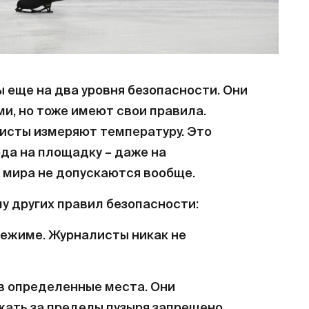
 еще на два уровня безопасности. Они
ми, но тоже имеют свои правила.
ристы измеряют температуру. Это
да на площадку – даже на
 мира не допускаются вообще.
у других правил безопасности:
ежиме. Журналисты никак не
в определенные места. Они
жать за пределы пузыря запрещено.