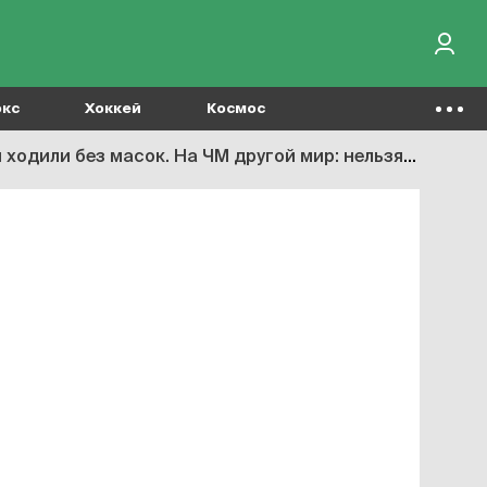
окс
Хоккей
Космос
М другой мир: нельзя касаться бортика или давать куртку тренеру