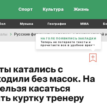
Спорт
Культура
Жизнь
бол
Музыка
География
MMA
Б
алы
Русские фигуристы катались с температурой и ходили без масок. На Ч
НА ГОЛЕ ПОЯВИЛИСЬ ЗАКЛАДКИ
Теперь не потеряете тексты и
прочитаете все в удобное время
ты катались с
одили без масок. На
нельзя касаться
ть куртку тренеру