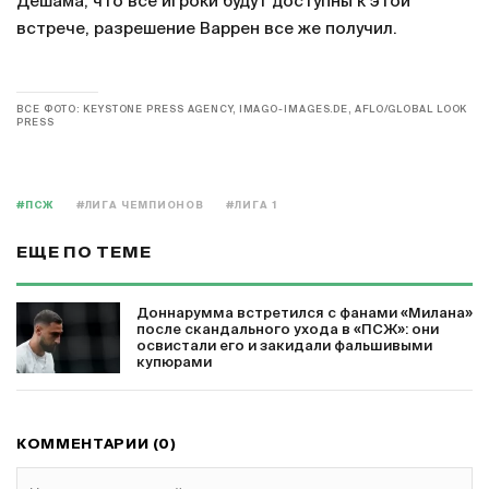
Дешама, что все игроки будут доступны к этой
встрече, разрешение Варрен все же получил.
ВСЕ ФОТО: KEYSTONE PRESS AGENCY, IMAGO-IMAGES.DE, AFLO/GLOBAL LOOK
PRESS
#ПСЖ
#ЛИГА ЧЕМПИОНОВ
#ЛИГА 1
ЕЩЕ ПО ТЕМЕ
Доннарумма встретился с фанами «Милана»
после скандального ухода в «ПСЖ»: они
освистали его и закидали фальшивыми
купюрами
КОММЕНТАРИИ (0)