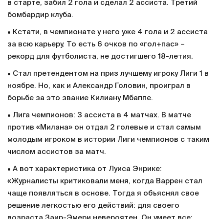
в старте, забил 2 гола и сделал 2 ассиста. Третий
бомбардир клуба.
• Кстати, в чемпионате у него уже 4 гола и 2 ассиста
за всю карьеру. То есть 6 очков по «гол+пас» –
рекорд для футболиста, не достигшего 18-летия.
• Стал претендентом на приз лучшему игроку Лиги 1 в
ноябре. Но, как и Александр Головин, проиграл в
борьбе за это звание Килиану Мбаппе.
• Лига чемпионов: 3 ассиста в 4 матчах. В матче
против «Милана» он отдал 2 голевые и стал самым
молодым игроком в истории Лиги чемпионов с таким
числом ассистов за матч.
• А вот характеристика от Луиса Энрике:
«Журналисты критиковали меня, когда Варрен стал
чаще появляться в основе. Тогда я объяснял свое
решение легкостью его действий: для своего
возраста Заир-Эмери невероятен. Он умеет все: