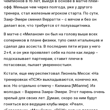
чемпионов в 16 лет, выйдя в основе в матче плей-
офф. Меньше чем через полгода, уже у другого
тренера, стал железным игроком старта. По сути,
Заир-Эмери сменил Верратти – с мячом и без он
делает все, что требуется от полузащитника.
В матче с «Миланом» он был на голову выше всех
соперников в плане физики, тупо смял итальянцев и
сделал два ассиста. В последних пяти играх у него
2+4, и он уже проявляет себя на поле как лидер –
подсказывает партнерам, ставит плечи в
потасовках, пылает уверенностью».
Кстати, еще ему респектовал Лионель Месси: «На
тренировках «ПСЖ» выкладываются, конечно же,
все. Но отдельно отмечу – Килиана [Мбаппе]. Из
молодых – Варрена Заира-Эмери. Этот парень очень
зрелый для своих лет. Думаю, скоро за ним будут
гоняться все ведущие клубы мира: «Реал»,