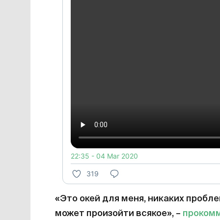
22:35 - 04 Mar 2020
319
«Это окей для меня, никаких пробл
может произойти всякое», –
проком