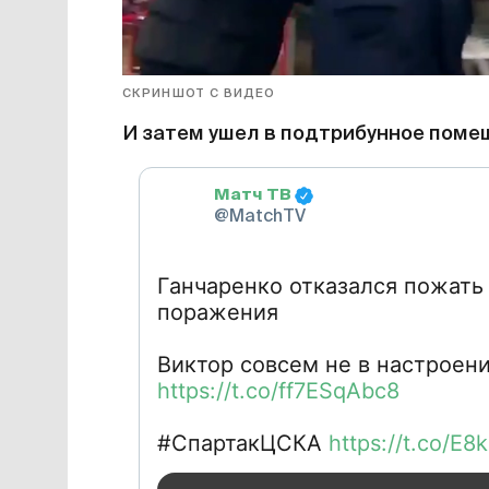
СКРИНШОТ С ВИДЕО
И затем ушел в подтрибунное помещ
Матч ТВ
@MatchTV
Ганчаренко отказался пожать
поражения
https://t.co/ff7ESqAbc8
#СпартакЦСКА
https://t.co/E8