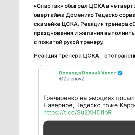
«Спартак» обыграл ЦСКА в четверт
овертайма Доменико Тедеско сорва
скамейке ЦСКА. Реакция тренера «С
празднования и желания выполнит
с пожатой рукой тренеру.
Реакция тренера ЦСКА – отстранени
Воевода Волчий Хвост
@ZelenovZ
Гончаренко на эмоциях посыл
Наверное, Тедеско тоже Карп
https://t.co/Su2XHDfIbR