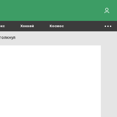
окс
Хоккей
Космос
толкнул