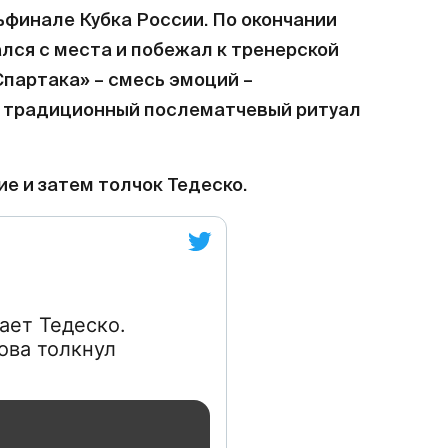
ьфинале Кубка России. По окончании
лся с места и побежал к тренерской
партака» – смесь эмоций –
ь традиционный послематчевый ритуал
е и затем толчок Тедеско.
ает Тедеско.
ова толкнул