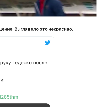
ение. Выглядело это некрасиво.
 руку Тедеско после
kI285thm