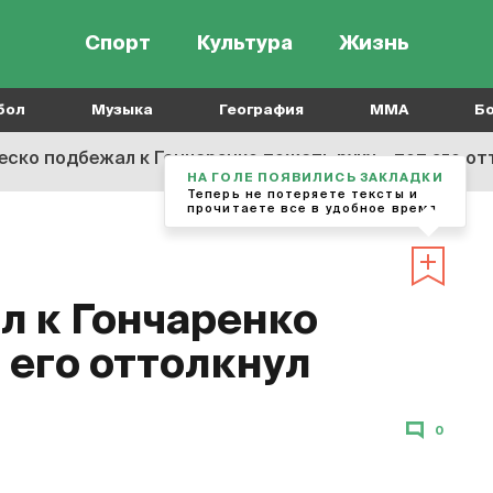
Спорт
Культура
Жизнь
бол
Музыка
География
MMA
Б
еско подбежал к Гончаренко пожать руку – тот его от
НА ГОЛЕ ПОЯВИЛИСЬ ЗАКЛАДКИ
Теперь не потеряете тексты и
прочитаете все в удобное время
л к Гончаренко
т его оттолкнул
0