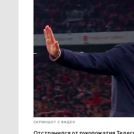
СКРИНШОТ С ВИДЕО
Отстранился от рукопожатия Тедес