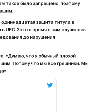
ам такое было запрещено, поэтому
авшим.
а одиннадцатая защита титула в
 в UFC. За это время с ним случилось
ледования до нарушения
а: «Думаю, что я обычный плохой
ошим. Потому что мы все грешники. Мы
да».