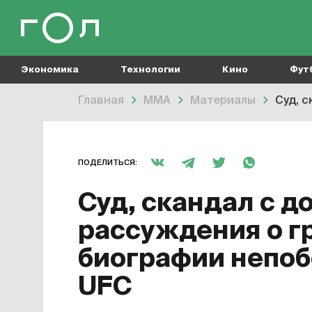
Экономика
Технологии
Кино
Фут
Главная
MMA
Материалы
Суд, 
ПОДЕЛИТЬСЯ:
Суд, скандал с д
рассуждения о гр
биографии непо
UFC