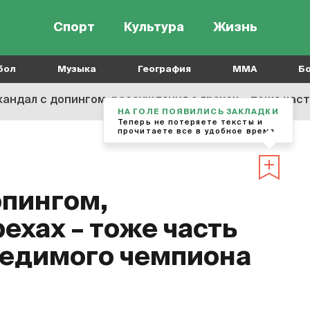
Спорт
Культура
Жизнь
бол
Музыка
География
MMA
Б
скандал с допингом, рассуждения о грехах – тоже ча
НА ГОЛЕ ПОЯВИЛИСЬ ЗАКЛАДКИ
Теперь не потеряете тексты и
прочитаете все в удобное время
опингом,
ехах – тоже часть
бедимого чемпиона