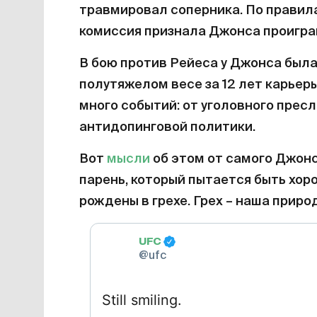
травмировал соперника. По правил
комиссия признала Джонса проигр
В бою против Рейеса у Джонса был
полутяжелом весе за 12 лет карьеры
много событий: от уголовного прес
антидопинговой политики.
Вот
мысли
об этом от самого Джонс
парень, который пытается быть хор
рождены в грехе. Грех – наша приро
UFC
@ufc
Still smiling.