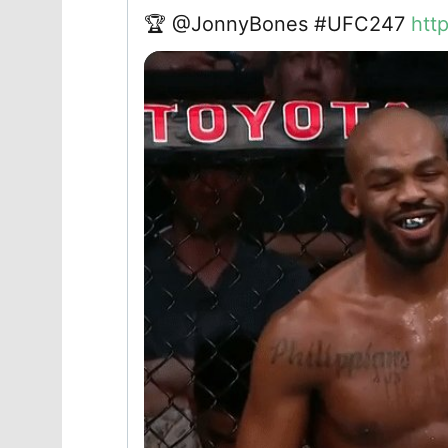
🏆
@JonnyBones #UFC247
htt