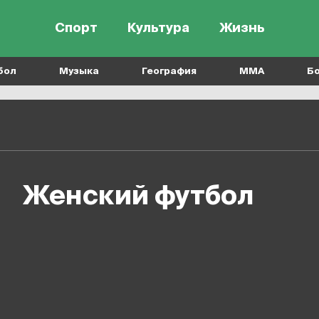
Спорт
Культура
Жизнь
бол
Музыка
География
MMA
Б
женский футбол