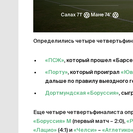
Салах 71'
Мане 74'
Определились четыре четвертьфина
«ПСЖ»
, который прошел «Барсе
«Порту»
, который проиграл
«Юв
дальше по правилу выездного гол
Дортмундская «Боруссия»
, сыг
Еще четыре четвертьфиналиста опр
«Боруссия» М
(первый матч – 2:0),
«
«Лацио»
(4:1) и
«Челси»
–
«Атлетико