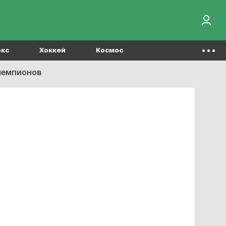
окс
Хоккей
Космос
 чемпионов