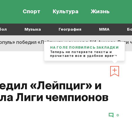
Спорт
Культура
Жизнь
бол
Музыка
География
MMA
Б
рпуль» победил «Лейпциг» и вышел в 1/4 финала Лиги
НА ГОЛЕ ПОЯВИЛИСЬ ЗАКЛАДКИ
Теперь не потеряете тексты и
прочитаете все в удобное время
едил «Лейпциг» и
ала Лиги чемпионов
0