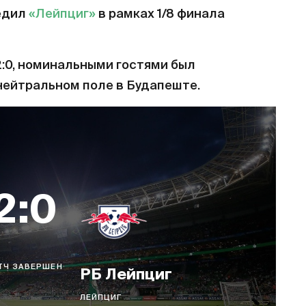
едил
«Лейпциг»
в рамках 1/8 финала
2:0, номинальными гостями был
нейтральном поле в Будапеште.
2:0
ТЧ ЗАВЕРШЕН
РБ Лейпциг
ЛЕЙПЦИГ