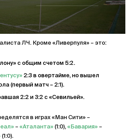
листа ЛЧ. Кроме «Ливерпуля» – это:
лону» с общим счетом 5:2.
ентусу»
2:3 в овертайме, но вышел
а (первый матч – 2:1).
равшая 2:2 и 3:2 с «Севильей».
еделятся в играх «Ман Сити» –
Реал»
–
«Аталанта»
(1:0),
«Бавария»
–
»
(1:0).