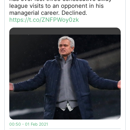
league visits to an opponent in his
managerial career. Declined.
https://t.co/ZNFPWoy0zk
00:50 - 01 Feb 2021