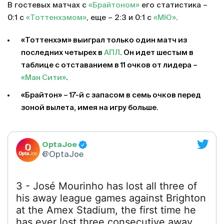
В гостевых матчах с
«Брайтоном»
его статистика –
0:1 с
«Тоттенхэмом»
, еще – 2:3 и 0:1 с
«МЮ»
.
«Тоттенхэм» выиграл только один матч из
последних четырех в
АПЛ
. Он идет шестым в
таблице с отставанием в 11 очков от лидера –
«Ман Сити»
.
«Брайтон» – 17-й с запасом в семь очков перед
зоной вылета, имея на игру больше.
OptaJoe
@OptaJoe
3 - José Mourinho has lost all three of
his away league games against Brighton
at the Amex Stadium, the first time he
has ever lost three consecutive away