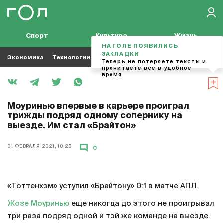
Спорт
Культура
Жизнь
НА ГОЛЕ ПОЯВИЛИСЬ
ЗАКЛАДКИ
Экономика
Технологии
Кино
Футбол
Музыка
Теперь не потеряете тексты и
прочитаете все в удобное
время
Моуринью впервые в карьере проиграл
трижды подряд одному сопернику на
выезде. Им стал «Брайтон»
01 ФЕВРАЛЯ 2021, 10:28
0
«Тоттенхэм» уступил «Брайтону» 0:1 в матче АПЛ.
Жозе Моуринью
еще никогда до этого не проигрывал
три раза подряд одной и той же команде на выезде.