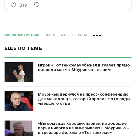
319
#ЖОЗЕ МОУРИНЬЮ
#АПЛ
#ТОТТЕНХЭМ
ЕЩЕ ПО ТЕМЕ
Игрок «Тоттенхэма» убежал в туалет прямо
посреди матча. Моуринью – за ним
Моуринью вернулся на пресс-конференцию
для македонца, который просил фото ради
умершего отца
«Вы команда хороших парней, но хорошие
парни никогда не выигрывают». Моуринью –
в трейлере фильма о «Тоттенхэме»