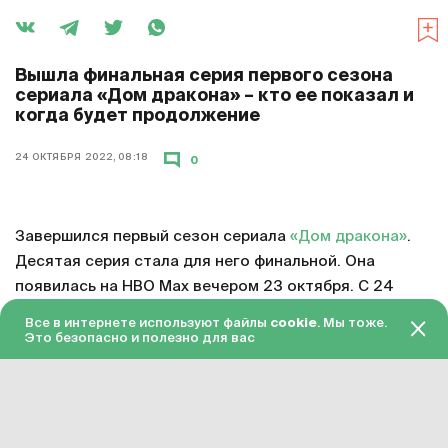
Вышла финальная серия первого сезона
сериала «Дом дракона» – кто ее показал и
когда будет продолжение
24 ОКТЯБРЯ 2022, 08:18
0
Завершился первый сезон сериала
«Дом дракона»
.
Десятая серия стала для него финальной. Она
появилась на HBO Max вечером 23 октября. С 24
октября серия доступна в «Амедиатеке» с переводом
Все в интернете используют файлы
cookie
. Мы тоже.
на русский язык.
Это безопасно и полезно для вас
Смотреть онлайн в хорошем качестве финальную
серию первого сезона «Дома дракона»
можно по
этой ссылке
. Подписка на «Амедиатеку» стоит 599
рублей в месяц.