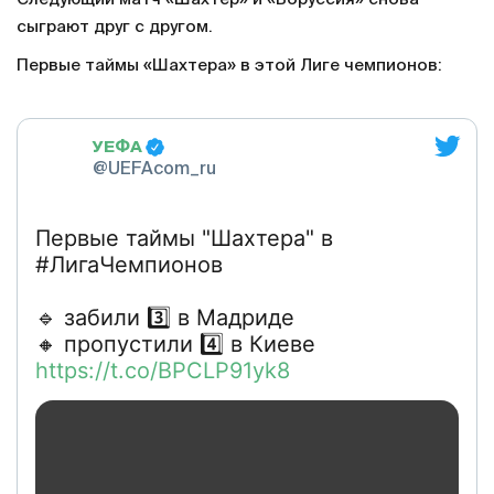
сыграют друг с другом.
Первые таймы «Шахтера» в этой Лиге чемпионов:
УЕФА
@UEFAcom_ru
Первые таймы "Шахтера" в
#ЛигаЧемпионов
🔹 забили 3️⃣ в Мадриде
🔸 пропустили 4️⃣ в Киеве
https://t.co/BPCLP91yk8