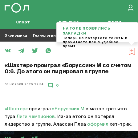
Спорт
Культура
Жизнь
НА ГОЛЕ ПОЯВИЛИСЬ
ЗАКЛАДКИ
Экономика
Технологии
Кино
Футбол
Музыка
Теперь не потеряете тексты и
прочитаете все в удобное
время
«Шахтер» проиграл «Боруссии» М со счетом
0:6. До этого он лидировал в группе
03 НОЯБРЯ 2020, 22:54
0
«Шахтер»
проиграл
«Боруссии» М
в матче третьего
тура
Лиги чемпионов
. Из-за этого он потерял
лидерство в группе. Алассан Плеа
оформил
хет-трик.