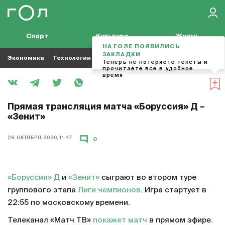
Спорт
Культура
Жизнь
НА ГОЛЕ ПОЯВИЛИСЬ
ЗАКЛАДКИ
Экономика
Технологии
Кино
Футбол
Музыка
Теперь не потеряете тексты и
прочитаете все в удобное
время
Прямая трансляция матча «Боруссия» Д –
«Зенит»
28 ОКТЯБРЯ 2020, 11:47
0
«Боруссия» Д
и
«Зенит»
сыграют во втором туре
группового этапа
Лиги чемпионов
. Игра стартует в
22:55 по московскому времени.
Телеканал «Матч ТВ»
покажет матч
в прямом эфире.