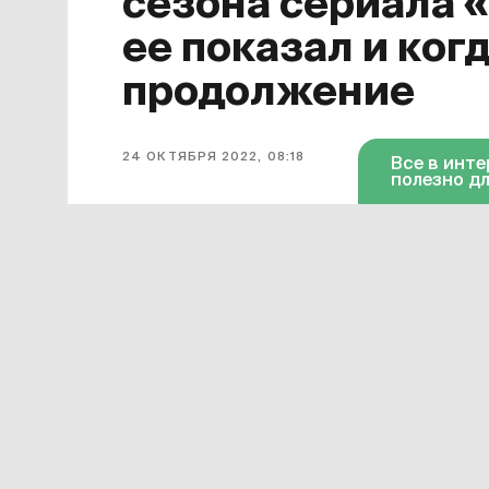
сезона сериала 
ее показал и ког
продолжение
24 ОКТЯБРЯ 2022, 08:18
Все в инт
полезно дл
Завершился первый сезон сериала
для него финальной. Она появилась 
октября серия доступна в «Амедиат
Смотреть онлайн в хорошем качест
«Дома дракона»
можно по этой ссы
599 рублей в месяц.
Сериал «Дом дракона» официально 