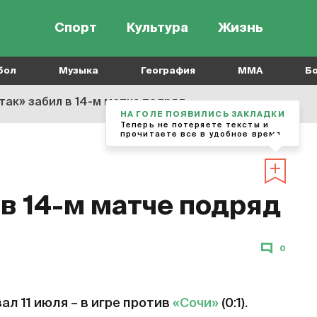
Спорт
Культура
Жизнь
бол
Музыка
География
MMA
Б
так» забил в 14-м матче подряд
НА ГОЛЕ ПОЯВИЛИСЬ ЗАКЛАДКИ
Теперь не потеряете тексты и
прочитаете все в удобное время
в 14-м матче подряд
0
ал 11 июля – в игре против
«Сочи»
(0:1).