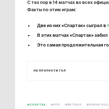
С тех пор в 14 матчах во всех офиц
Факты по этим играм:
Две из них «Спартак» сыграл в
В этих матчах «Спартак» забил 
Это самая продолжительная го
НЕ ПРОПУСТИ ГОЛ
#СПАРТАК
#РПЛ
#ФУТБОЛ
#КУБОК РО