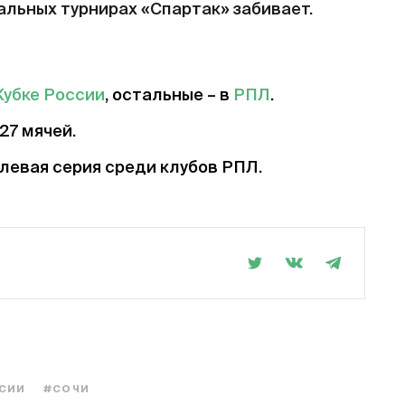
иальных турнирах «Спартак» забивает.
Кубке России
, остальные – в
РПЛ
.
27 мячей.
левая серия среди клубов РПЛ.
ССИИ
#СОЧИ