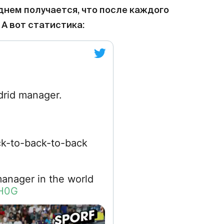
еднем получается, что после каждого
 А вот статистика:
rid manager.
ck-to-back-to-back
manager in the world
1H0G