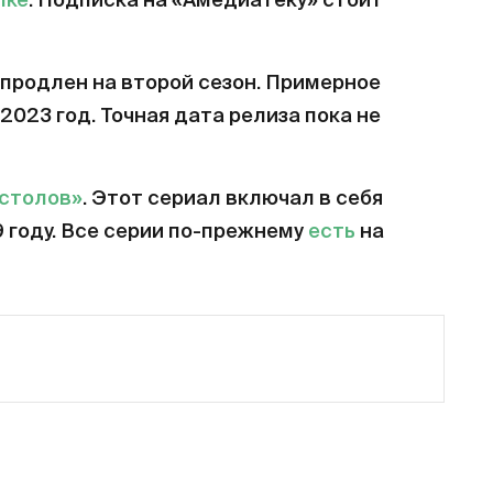
лке
. Подписка на «Амедиатеку» стоит
продлен на второй сезон. Примерное
2023 год. Точная дата релиза пока не
естолов»
. Этот сериал включал в себя
9 году. Все серии по-прежнему
есть
на