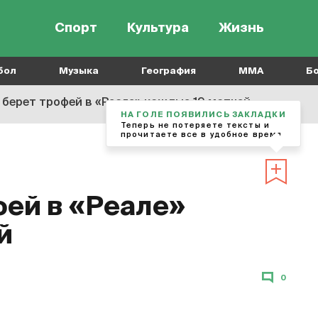
Спорт
Культура
Жизнь
бол
Музыка
География
MMA
Б
 берет трофей в «Реале» каждые 19 матчей
НА ГОЛЕ ПОЯВИЛИСЬ ЗАКЛАДКИ
Теперь не потеряете тексты и
прочитаете все в удобное время
фей в «Реале»
й
0