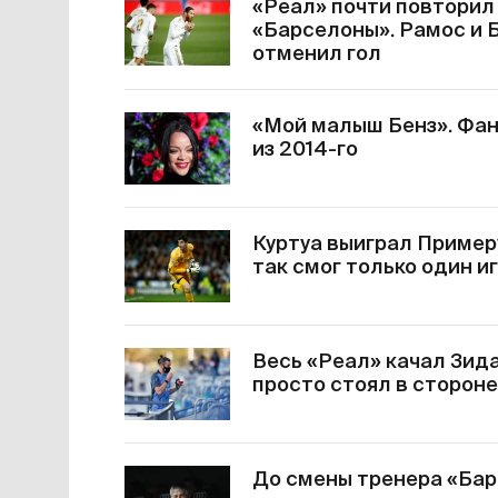
«Реал» почти повторил
«Барселоны». Рамос и Б
отменил гол
«Мой малыш Бенз». Фан
из 2014-го
Куртуа выиграл Примеру
так смог только один и
Весь «Реал» качал Зида
просто стоял в стороне
До смены тренера «Бар