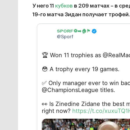
У него 11
кубков
в 209 матчах – в ср
19-го матча Зидан получает трофей.
SPORF
⚽️
➡️
🏠
🏴󠁧󠁢󠁥󠁮󠁧󠁿
@Sporf
🏆
Won 11 trophies as @RealMad
😳
A trophy every 19 games.
✅
Only manager ever to win ba
@ChampionsLeague titles.
👀
Is Zinedine Zidane the best 
right now?
https://t.co/xuxuTQ