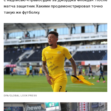
с надписью «Правосудие за Джорджа Флойда». После
матча защитник Хакими продемонстрировал точно
такую же футболку.
DPA/GLOBAL LOOK PRESS