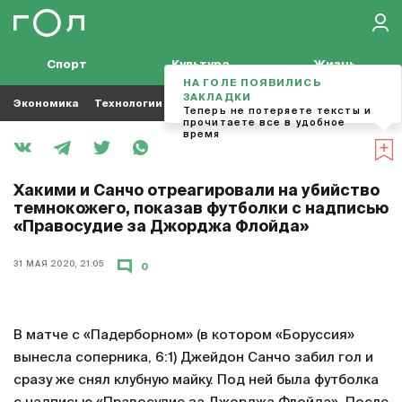
Спорт
Культура
Жизнь
НА ГОЛЕ ПОЯВИЛИСЬ
ЗАКЛАДКИ
Экономика
Технологии
Кино
Футбол
Музыка
Теперь не потеряете тексты и
прочитаете все в удобное
время
Хакими и Санчо отреагировали на убийство
темнокожего, показав футболки с надписью
«Правосудие за Джорджа Флойда»
31 МАЯ 2020, 21:05
0
В матче с «Падерборном» (в котором «Боруссия»
вынесла соперника, 6:1) Джейдон Санчо забил гол и
сразу же снял клубную майку. Под ней была футболка